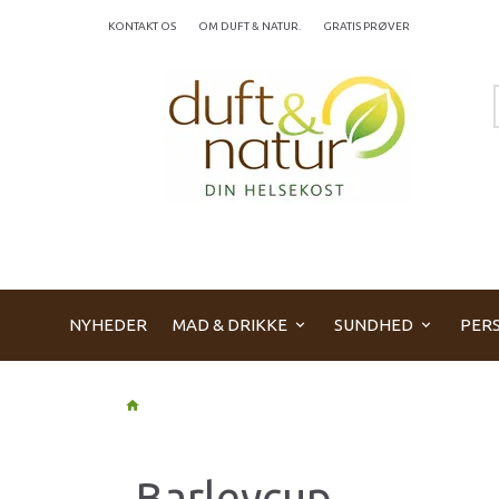
KONTAKT OS
OM DUFT & NATUR.
GRATIS PRØVER
NYHEDER
MAD & DRIKKE
SUNDHED
PERS
Barleycup