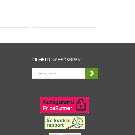
Du sparer
DK
TILMELD NYHEDSBREV
EMAIL-
ADRESSE