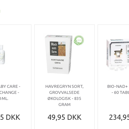
I
ABY CARE -
HAVREGRYN SORT,
BIO-NAD+
 CHANGE -
GROVVALSEDE
- 60 TA
0 ML.
ØKOLOGISK - 835
GRAM
95 DKK
49,95 DKK
234,9