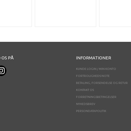
 OS PÅ
INFORMATIONER
KUNDE LOGIN / MIN KONTO
FORTROLIGHEDS NOTE
BETALING, FORSENDELSE OG RETUR
KONTAKT OS
FORRETNINGSBETINGELSER
NYHEDSBREV
PERSONDATAPOLITIK