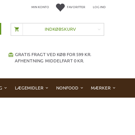
MIN KONTO
FAVORITTER
LOG IND
INDKØBSKURV
GRATIS FRAGT VED KØB FOR 599 KR.
redeem
AFHENTNING MIDDELFART 0 KR.
G
LÆGEMIDLER
NONFOOD
MÆRKER