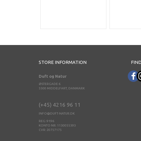
STORE INFORMATION
FIND
Duft og Natur
ØSTERGADE 6
5500 MIDDELFART, DANMARK
(+45) 4216 96 11
INFO@DUFT-NATUR.DK
REG: 9196
KONTO NR: 1130055393
CVR: 20757175