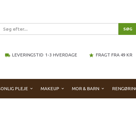
SØG
LEVERINGSTID 1-3 HVERDAGE
FRAGT FRA 49 KR
local_shipping
star
ONLIG PLEJE
MAKEUP
MOR & BARN
RENGØRIN