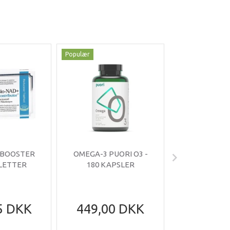
Populær
Populær
-35%
 BOOSTER
OMEGA-3 PUORI O3 -
OMNIMIN 
BLETTER
180 KAPSLER
TABLE
5 DKK
449,00 DKK
199,95
305,95