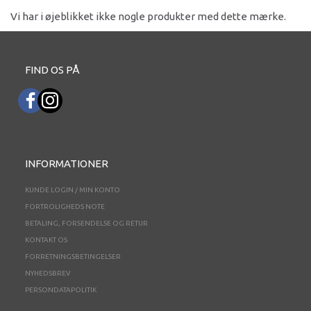
Vi har i øjeblikket ikke nogle produkter med dette mærke.
FIND OS PÅ
INFORMATIONER
KUNDE LOGIN / MIN KONTO
FORTROLIGHEDS NOTE
BETALING, FORSENDELSE OG RETUR
KONTAKT OS
FORRETNINGSBETINGELSER
NYHEDSBREV
PERSONDATAPOLITIK