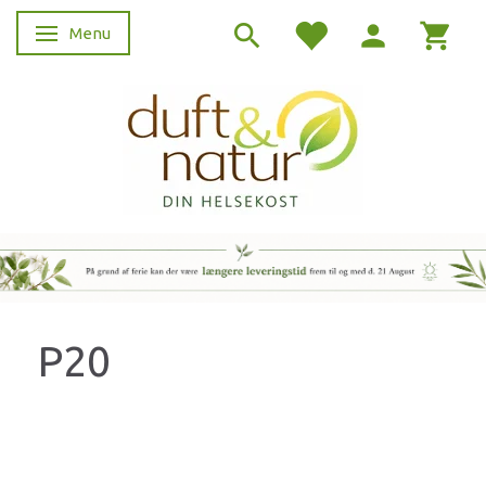
Menu
Skifte navigation
P20