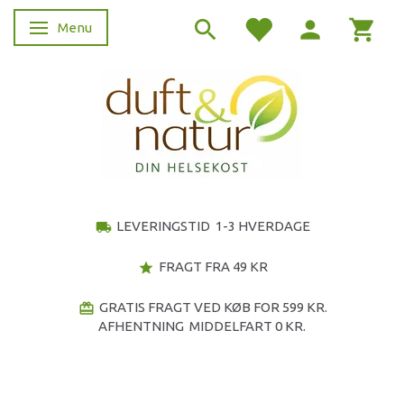
Menu
Skifte navigation
LEVERINGSTID 1-3 HVERDAGE
local_shipping
FRAGT FRA 49 KR
star
GRATIS FRAGT VED KØB FOR 599 KR.
redeem
AFHENTNING MIDDELFART 0 KR.