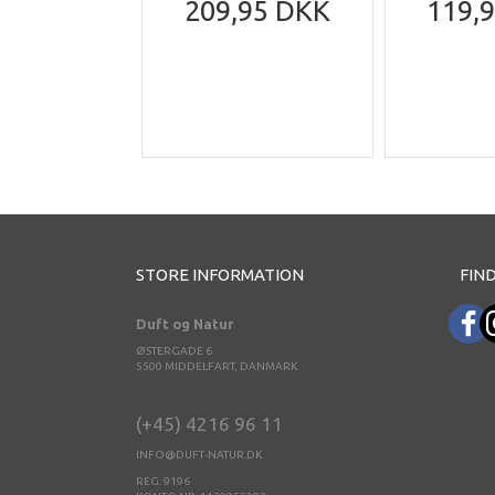
209,95 DKK
119,
STORE INFORMATION
FIND
Duft og Natur
ØSTERGADE 6
5500 MIDDELFART, DANMARK
(+45) 4216 96 11
INFO@DUFT-NATUR.DK
REG: 9196