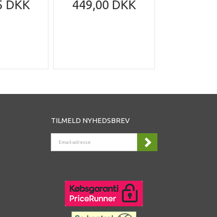
5 DKK
449,00 DKK
199,95
305,95
Du sparer
DK
TILMELD NYHEDSBREV
EMAIL-
ADRESSE