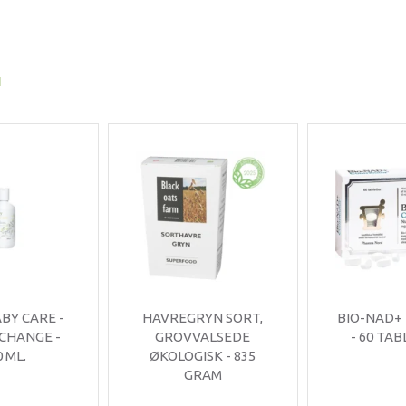
I
ABY CARE -
HAVREGRYN SORT,
BIO-NAD+
 CHANGE -
GROVVALSEDE
- 60 TA
0 ML.
ØKOLOGISK - 835
GRAM