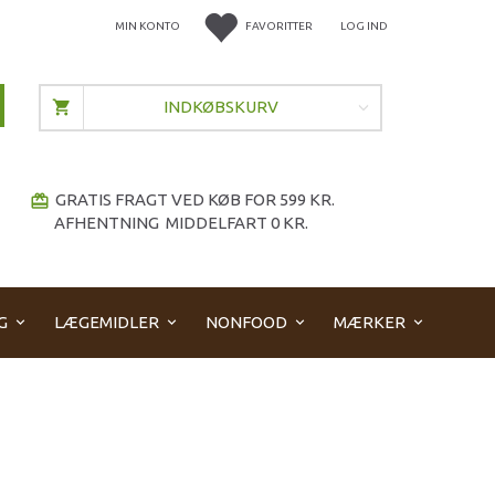
MIN KONTO
FAVORITTER
LOG IND
INDKØBSKURV
GRATIS FRAGT VED KØB FOR 599 KR.
redeem
AFHENTNING MIDDELFART 0 KR.
G
LÆGEMIDLER
NONFOOD
MÆRKER