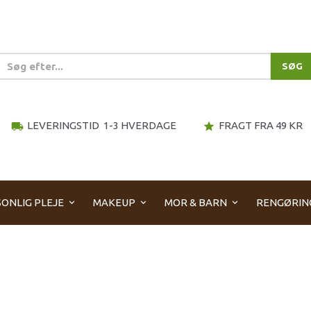
SØG
LEVERINGSTID 1-3 HVERDAGE
FRAGT FRA 49 KR
local_shipping
star
ONLIG PLEJE
MAKEUP
MOR & BARN
RENGØRIN