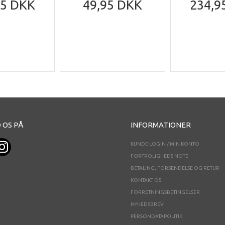
95 DKK
49,95 DKK
234,9
 OS PÅ
INFORMATIONER
KUNDE LOGIN / MIN KONTO
FORTROLIGHEDS NOTE
BETALING, FORSENDELSE OG RETUR
KONTAKT OS
FORRETNINGSBETINGELSER
NYHEDSBREV
PERSONDATAPOLITIK