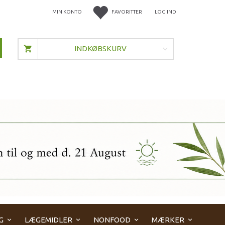
MIN KONTO
FAVORITTER
LOG IND
INDKØBSKURV
G
LÆGEMIDLER
NONFOOD
MÆRKER