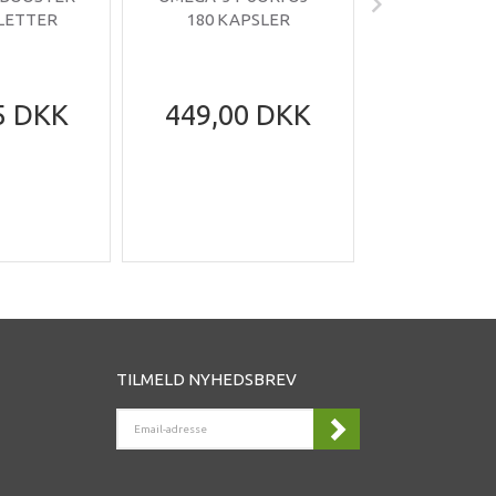
BLETTER
180 KAPSLER
TABLE
5 DKK
449,00 DKK
199,95
305,95
Du sparer
DK
TILMELD NYHEDSBREV
EMAIL-
ADRESSE