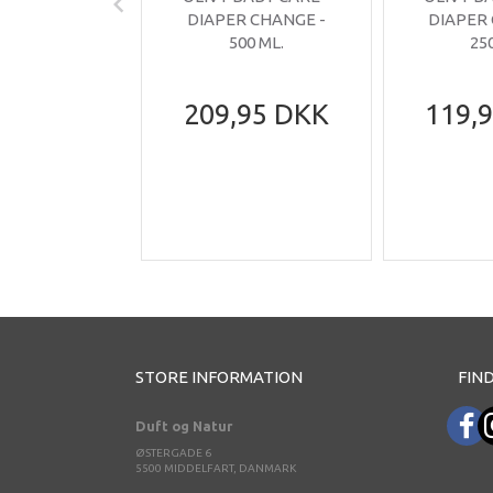
DIAPER CHANGE -
DIAPER
500 ML.
25
209,95 DKK
119,
STORE INFORMATION
FIND
Duft og Natur
ØSTERGADE 6
5500 MIDDELFART, DANMARK