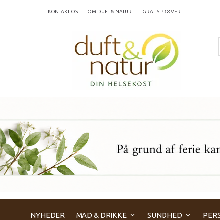
KONTAKT OS
OM DUFT & NATUR.
GRATIS PRØVER
NYHEDER
MAD & DRIKKE
SUNDHED
PERS