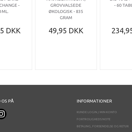
 CHANGE -
GROVVALSEDE
- 60 TA
0 ML.
ØKOLOGISK - 835
GRAM
95 DKK
49,95 DKK
234,9
 OS PÅ
INFORMATIONER
KUNDE LOGIN / MIN KONTO
FORTROLIGHEDS NOTE
BETALING, FORSENDELSE OG RETUR