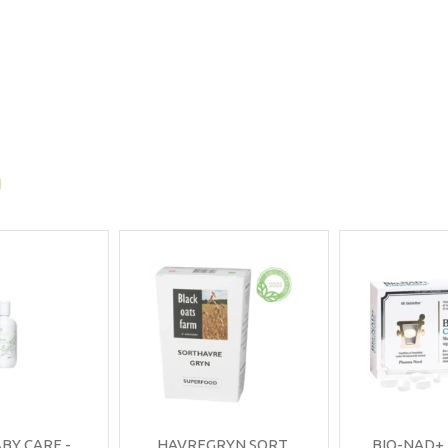
I
ABY CARE -
HAVREGRYN SORT,
BIO-NAD+