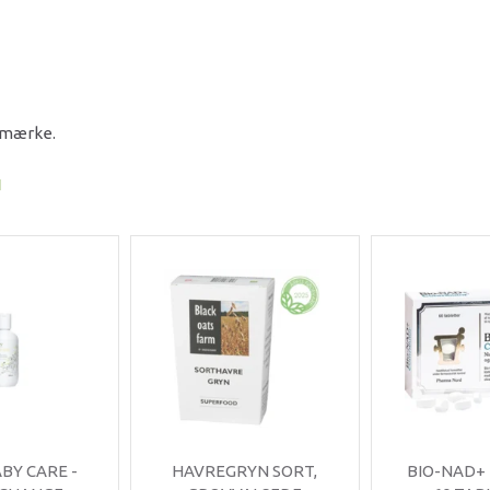
e mærke.
I
ABY CARE -
HAVREGRYN SORT,
BIO-NAD+