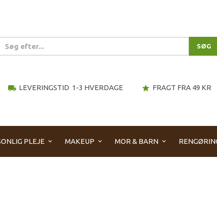
SØG
LEVERINGSTID 1-3 HVERDAGE
FRAGT FRA 49 KR
local_shipping
star
ONLIG PLEJE
MAKEUP
MOR & BARN
RENGØRIN