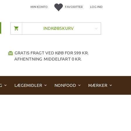
MIN KONTO
FAVORITTER
LOG IND
INDKØBSKURV
GRATIS FRAGT VED KØB FOR 599 KR.
redeem
AFHENTNING MIDDELFART 0 KR.
G
LÆGEMIDLER
NONFOOD
MÆRKER