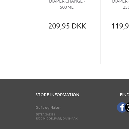
DIAPER CHANGE -
DIAPER
500 ML.
25
209,95 DKK
119,
STORE INFORMATION
FIND
Duft og Natur
ØSTERGADE 6
5500 MIDDELFART, DANMARK