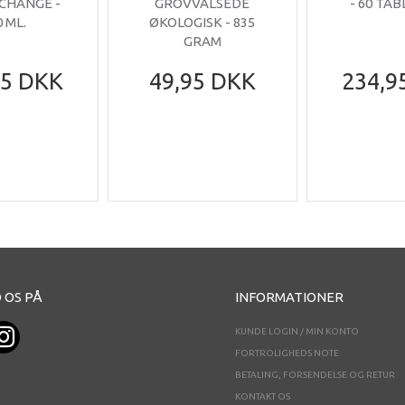
 CHANGE -
GROVVALSEDE
- 60 TA
0 ML.
ØKOLOGISK - 835
GRAM
95 DKK
49,95 DKK
234,9
 OS PÅ
INFORMATIONER
KUNDE LOGIN / MIN KONTO
FORTROLIGHEDS NOTE
BETALING, FORSENDELSE OG RETUR
KONTAKT OS