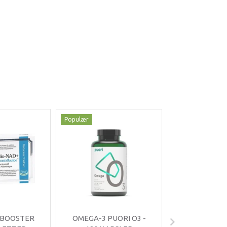
Populær
Populær
-35%
 BOOSTER
OMEGA-3 PUORI O3 -
OMNIMIN 