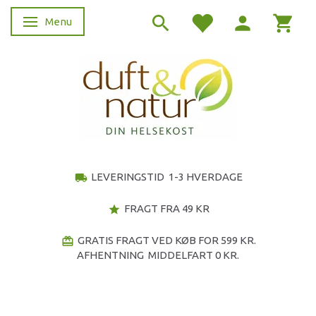
Menu
Skifte navigation
LEVERINGSTID 1-3 HVERDAGE
local_shipping
FRAGT FRA 49 KR
star
GRATIS FRAGT VED KØB FOR 599 KR.
redeem
AFHENTNING MIDDELFART 0 KR.