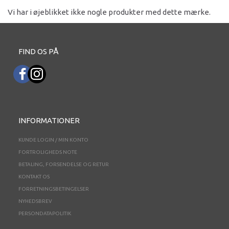
Vi har i øjeblikket ikke nogle produkter med dette mærke.
FIND OS PÅ
INFORMATIONER
KUNDE LOGIN / MIN KONTO
FORTROLIGHEDS NOTE
BETALING, FORSENDELSE OG RETUR
KONTAKT OS
FORRETNINGSBETINGELSER
NYHEDSBREV
PERSONDATAPOLITIK