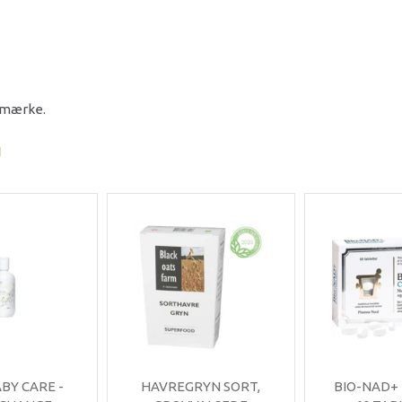
e mærke.
I
ABY CARE -
HAVREGRYN SORT,
BIO-NAD+