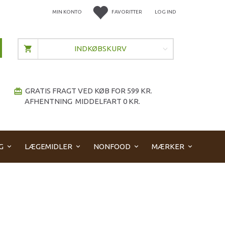
MIN KONTO
FAVORITTER
LOG IND
INDKØBSKURV
GRATIS FRAGT VED KØB FOR 599 KR.
redeem
AFHENTNING MIDDELFART 0 KR.
G
LÆGEMIDLER
NONFOOD
MÆRKER