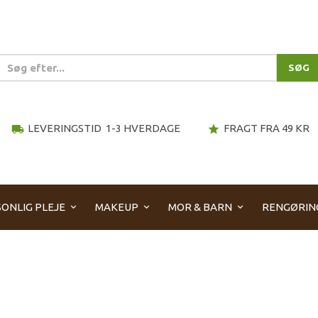
SØG
LEVERINGSTID 1-3 HVERDAGE
FRAGT FRA 49 KR
local_shipping
star
ONLIG PLEJE
MAKEUP
MOR & BARN
RENGØRIN