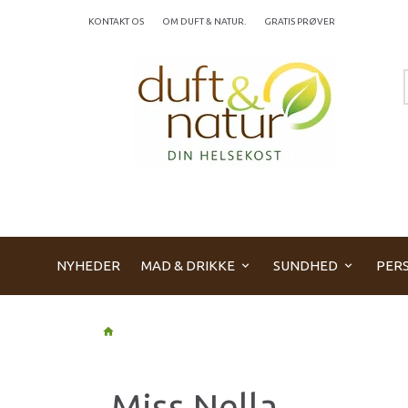
KONTAKT OS
OM DUFT & NATUR.
GRATIS PRØVER
NYHEDER
MAD & DRIKKE
SUNDHED
PERS
Miss Nella