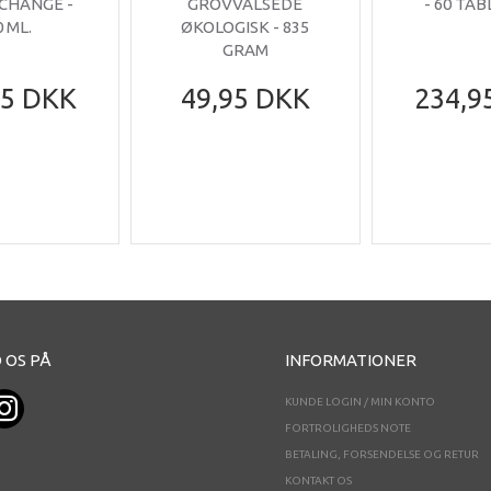
 CHANGE -
GROVVALSEDE
- 60 TA
0 ML.
ØKOLOGISK - 835
GRAM
95 DKK
49,95 DKK
234,9
 OS PÅ
INFORMATIONER
KUNDE LOGIN / MIN KONTO
FORTROLIGHEDS NOTE
BETALING, FORSENDELSE OG RETUR
KONTAKT OS