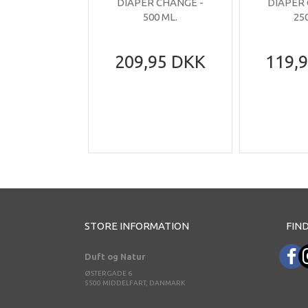
DIAPER CHANGE -
DIAPER
500 ML.
25
209,95 DKK
119,
STORE INFORMATION
FIND
Duft og Natur
ØSTERGADE 6
5500 MIDDELFART, DANMARK