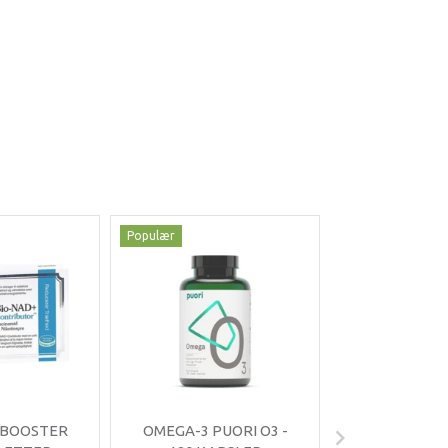
Populær
Populær
-35%
 BOOSTER
OMEGA-3 PUORI O3 -
OMNIMIN 