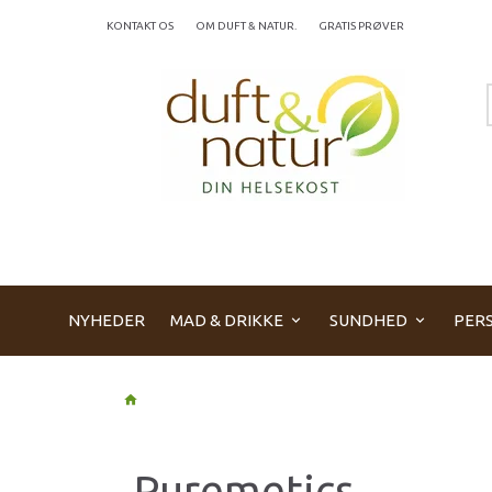
KONTAKT OS
OM DUFT & NATUR.
GRATIS PRØVER
NYHEDER
MAD & DRIKKE
SUNDHED
PERS
Puremetics