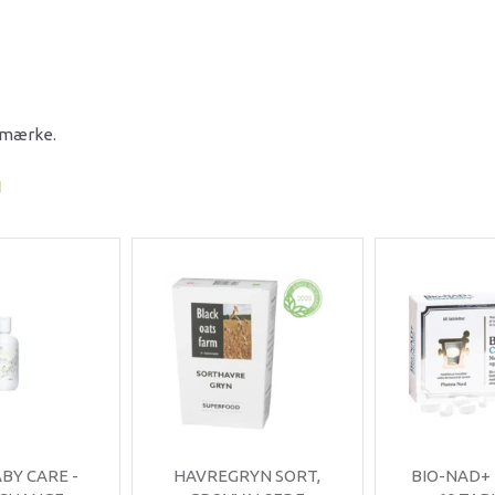
e mærke.
I
ABY CARE -
HAVREGRYN SORT,
BIO-NAD+