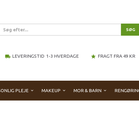
SØG
LEVERINGSTID 1-3 HVERDAGE
FRAGT FRA 49 KR
local_shipping
star
ONLIG PLEJE
MAKEUP
MOR & BARN
RENGØRIN