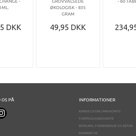
 CHANGE -
GROVVALSEDE
- 60 TA
0 ML.
ØKOLOGISK - 835
GRAM
95 DKK
49,95 DKK
234,9
 OS PÅ
INFORMATIONER
KUNDE LOGIN / MIN KONTO
FORTROLIGHEDS NOTE
BETALING, FORSENDELSE OG RETUR
KONTAKT OS