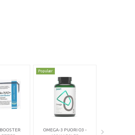
Populær
Populær
-35%
 BOOSTER
OMEGA-3 PUORI O3 -
OMNIMIN 