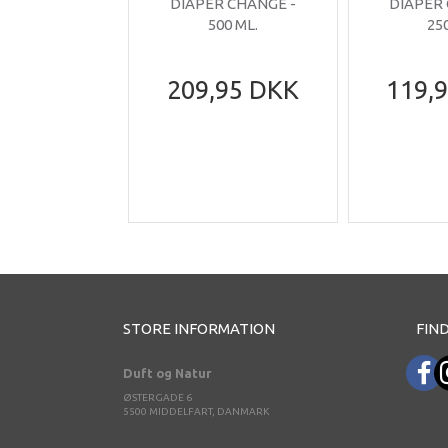
DIAPER CHANGE -
DIAPER
500 ML.
25
209,95 DKK
119,
STORE INFORMATION
FIND
Duft og Natur
ØSTERGADE 6
5500 MIDDELFART, DANMARK