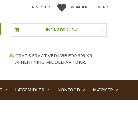
MIN KONTO
FAVORITTER
LOG IND
INDKØBSKURV
GRATIS FRAGT VED KØB FOR 599 KR.
redeem
AFHENTNING MIDDELFART 0 KR.
G
LÆGEMIDLER
NONFOOD
MÆRKER