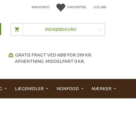
MIN KONTO
FAVORITTER
LOG IND
INDKØBSKURV
GRATIS FRAGT VED KØB FOR 599 KR.
redeem
AFHENTNING MIDDELFART 0 KR.
G
LÆGEMIDLER
NONFOOD
MÆRKER