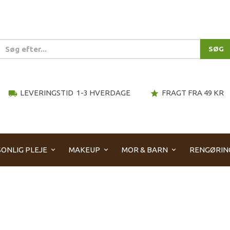
SØG
LEVERINGSTID 1-3 HVERDAGE
FRAGT FRA 49 KR
local_shipping
star
ONLIG PLEJE
MAKEUP
MOR & BARN
RENGØRIN