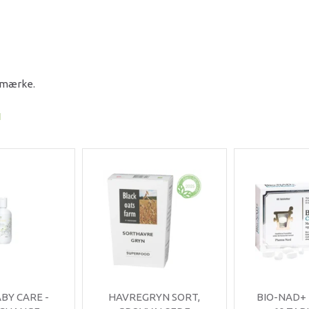
e mærke.
I
ABY CARE -
HAVREGRYN SORT,
BIO-NAD+