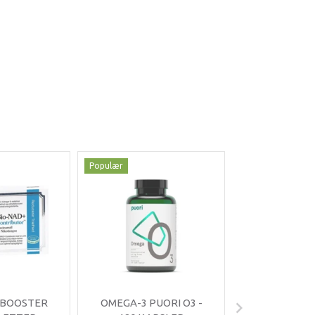
Populær
Populær
-35%
 BOOSTER
OMEGA-3 PUORI O3 -
OMNIMIN 