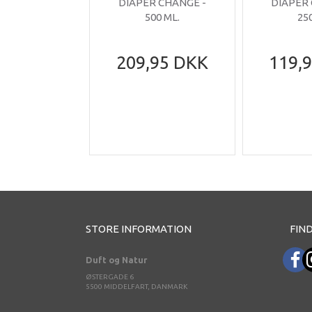
DIAPER CHANGE -
DIAPER
500 ML.
25
209,95 DKK
119,
STORE INFORMATION
FIND
Duft og Natur
ØSTERGADE 6
5500 MIDDELFART, DANMARK