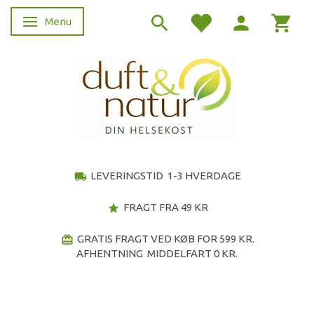
Menu
Skifte navigation
LEVERINGSTID 1-3 HVERDAGE
local_shipping
FRAGT FRA 49 KR
star
GRATIS FRAGT VED KØB FOR 599 KR.
redeem
AFHENTNING MIDDELFART 0 KR.