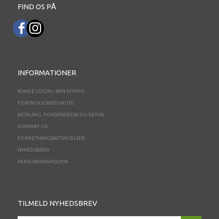
FIND OS PÅ
INFORMATIONER
KUNDE LOGIN / MIN KONTO
FORTROLIGHEDS NOTE
BETALING, FORSENDELSE OG RETUR
KONTAKT OS
FORRETNINGSBETINGELSER
NYHEDSBREV
PERSONDATAPOLITIK
TILMELD NYHEDSBREV
EMAIL-