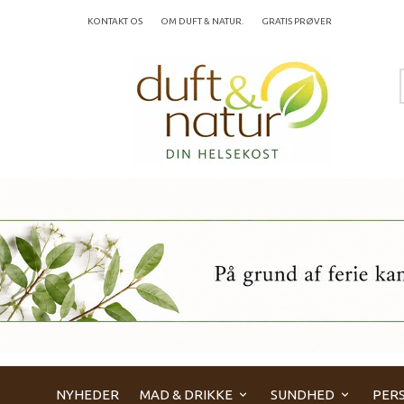
KONTAKT OS
OM DUFT & NATUR.
GRATIS PRØVER
NYHEDER
MAD & DRIKKE
SUNDHED
PERS