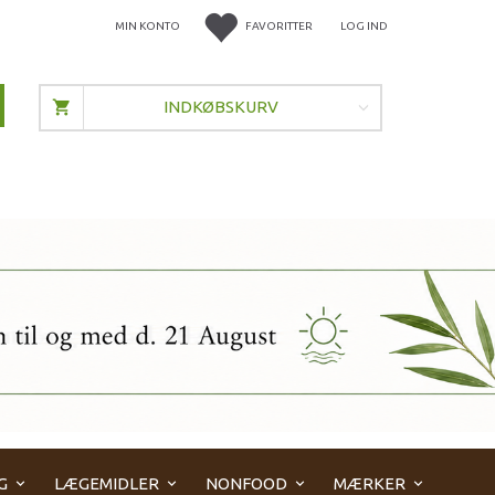
MIN KONTO
FAVORITTER
LOG IND
INDKØBSKURV
G
LÆGEMIDLER
NONFOOD
MÆRKER