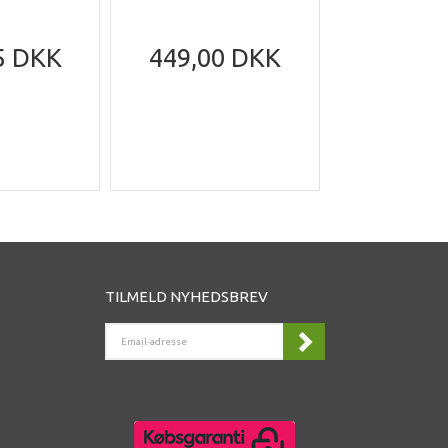
5 DKK
449,00 DKK
199,95
305,95
Du sparer
DK
TILMELD NYHEDSBREV
EMAIL-
ADRESSE