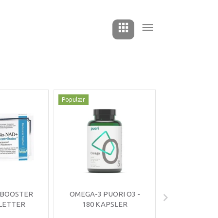
Populær
Populær
-35%
 BOOSTER
OMEGA-3 PUORI O3 -
OMNIMIN 
BLETTER
180 KAPSLER
TABLE