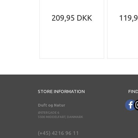
209,95 DKK
119,
STORE INFORMATION
FIND
Duft og Natur
ØSTERGADE 6
5500 MIDDELFART, DANMARK
(+45) 4216 96 11