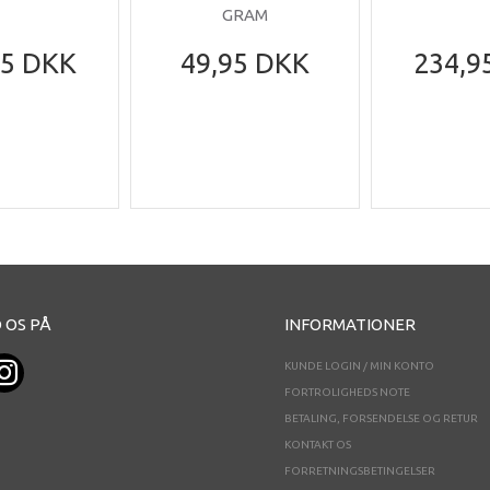
GRAM
95 DKK
49,95 DKK
234,9
 OS PÅ
INFORMATIONER
KUNDE LOGIN / MIN KONTO
FORTROLIGHEDS NOTE
BETALING, FORSENDELSE OG RETUR
KONTAKT OS
FORRETNINGSBETINGELSER