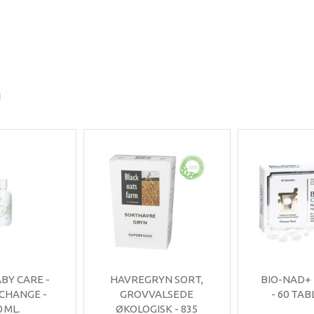
I
ABY CARE -
HAVREGRYN SORT,
BIO-NAD+
 CHANGE -
GROVVALSEDE
- 60 TA
0 ML.
ØKOLOGISK - 835