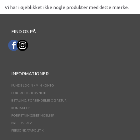
Vi har i øjeblikket ikke nogle produkter med dette mærke.
FIND OS PÅ
INFORMATIONER
KUNDE LOGIN / MIN KONTO
FORTROLIGHEDS NOTE
BETALING, FORSENDELSE OG RETUR
KONTAKT OS
FORRETNINGSBETINGELSER
NYHEDSBREV
PERSONDATAPOLITIK