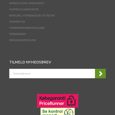
KUNDE LOGIN / MIN KONTO
FORTROLIGHEDS NOTE
BETALING, FORSENDELSE OG RETUR
KONTAKT OS
FORRETNINGSBETINGELSER
NYHEDSBREV
PERSONDATAPOLITIK
TILMELD NYHEDSBREV
EMAIL-
ADRESSE