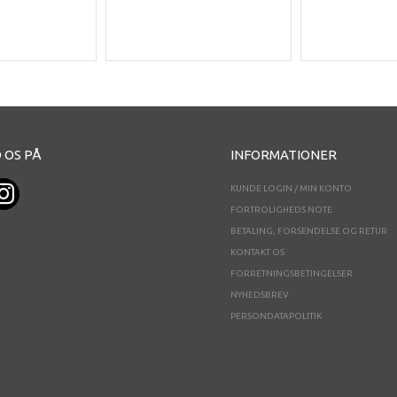
 OS PÅ
INFORMATIONER
KUNDE LOGIN / MIN KONTO
FORTROLIGHEDS NOTE
BETALING, FORSENDELSE OG RETUR
KONTAKT OS
FORRETNINGSBETINGELSER
NYHEDSBREV
PERSONDATAPOLITIK