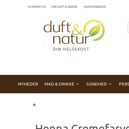
KONTAKT OS
OM DUFT & NATUR.
GRATIS PRØVER
NYHEDER
MAD & DRIKKE
SUNDHED
PERS
Henna Cremefarv