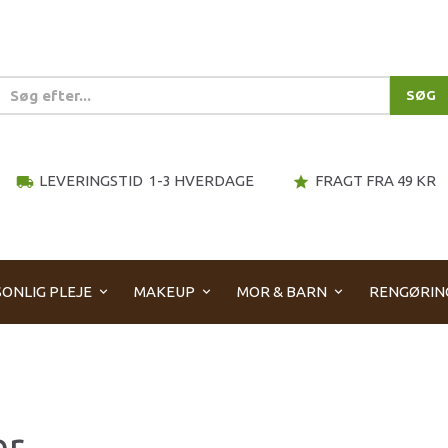
SØG
LEVERINGSTID 1-3 HVERDAGE
FRAGT FRA 49 KR
local_shipping
star
ONLIG PLEJE
MAKEUP
MOR & BARN
RENGØRIN
er