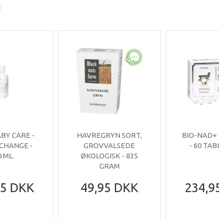
I
ABY CARE -
HAVREGRYN SORT,
BIO-NAD+
 CHANGE -
GROVVALSEDE
- 60 TA
0 ML.
ØKOLOGISK - 835
GRAM
95 DKK
49,95 DKK
234,9