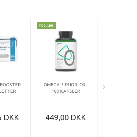
Populær
Populær
-35%
 BOOSTER
OMEGA-3 PUORI O3 -
OMNIMIN 
BLETTER
180 KAPSLER
TABLE
5 DKK
449,00 DKK
199,95
305,95
Du sparer