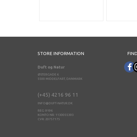
STORE INFORMATION
FIND
Duft og Natur
ØSTERGADE 6
5500 MIDDELFART, DANMARK
(+45) 4216 96 11
INFO@DUFT-NATUR.DK
REG: 9196
KONTO NR: 1130055393
CVR: 20757175