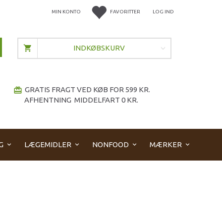
MIN KONTO
FAVORITTER
LOG IND
INDKØBSKURV
GRATIS FRAGT VED KØB FOR 599 KR.
redeem
AFHENTNING MIDDELFART 0 KR.
G
LÆGEMIDLER
NONFOOD
MÆRKER