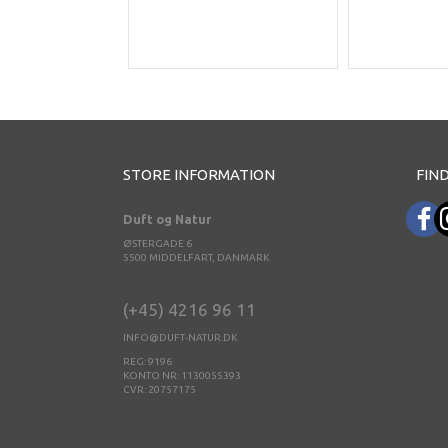
STORE INFORMATION
FIND
Duft og Natur
ØSTERGADE 6
5500 MIDDELFART, DANMARK
(+45) 4216 96 11
INFO@DUFT-NATUR.DK
REG: 9196
KONTO NR: 1130055393
CVR: 20757175