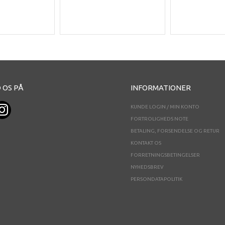
 OS PÅ
INFORMATIONER
KUNDE LOGIN / MIN KONTO
FORTROLIGHEDS NOTE
BETALING, FORSENDELSE OG RETUR
KONTAKT OS
FORRETNINGSBETINGELSER
NYHEDSBREV
PERSONDATAPOLITIK