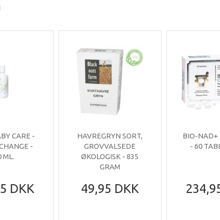
I
ABY CARE -
HAVREGRYN SORT,
BIO-NAD+
 CHANGE -
GROVVALSEDE
- 60 TA
0 ML.
ØKOLOGISK - 835
GRAM
95 DKK
49,95 DKK
234,9