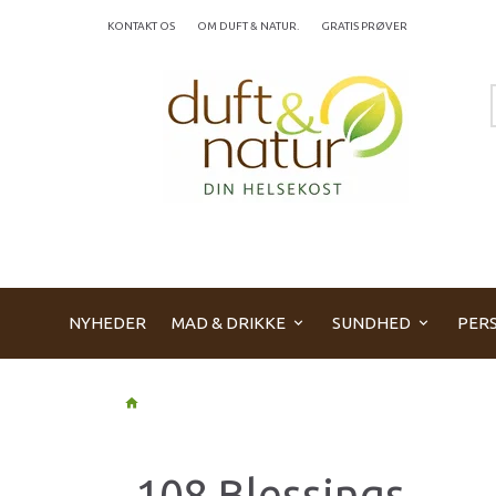
KONTAKT OS
OM DUFT & NATUR.
GRATIS PRØVER
NYHEDER
MAD & DRIKKE
SUNDHED
PERS
108 Blessings