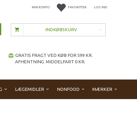
MIN KONTO
FAVORITTER
LOG IND
INDKØBSKURV
GRATIS FRAGT VED KØB FOR 599 KR.
redeem
AFHENTNING MIDDELFART 0 KR.
G
LÆGEMIDLER
NONFOOD
MÆRKER