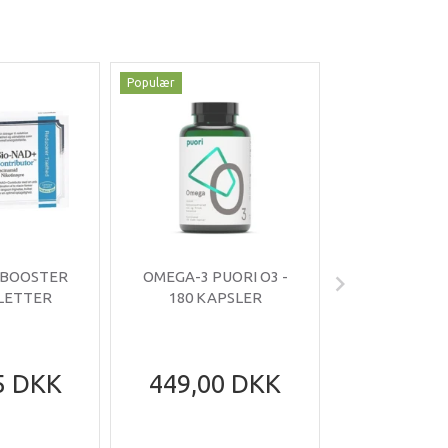
Populær
Populær
-35%
 BOOSTER
OMEGA-3 PUORI O3 -
OMNIMIN 
BLETTER
180 KAPSLER
TABLE
5 DKK
449,00 DKK
199,95
305,95
Du sparer