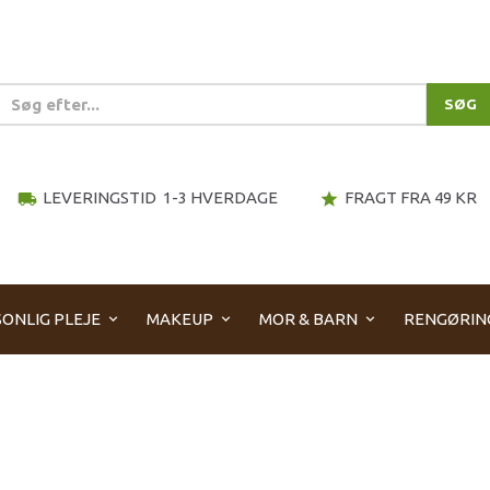
SØG
LEVERINGSTID 1-3 HVERDAGE
FRAGT FRA 49 KR
local_shipping
star
ONLIG PLEJE
MAKEUP
MOR & BARN
RENGØRIN