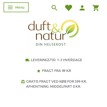
Menu
Skifte navigation
LEVERINGSTID 1-3 HVERDAGE
local_shipping
FRAGT FRA 49 KR
star
GRATIS FRAGT VED KØB FOR 599 KR.
redeem
AFHENTNING MIDDELFART 0 KR.