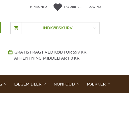
MIN KONTO
FAVORITTER
LOG IND
INDKØBSKURV
GRATIS FRAGT VED KØB FOR 599 KR.
redeem
AFHENTNING MIDDELFART 0 KR.
G
LÆGEMIDLER
NONFOOD
MÆRKER