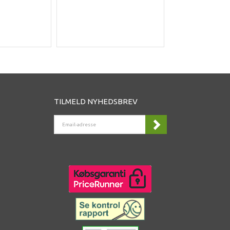
Du sparer
DK
TILMELD NYHEDSBREV
EMAIL-
ADRESSE