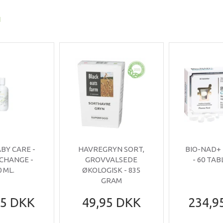
I
ABY CARE -
HAVREGRYN SORT,
BIO-NAD+
 CHANGE -
GROVVALSEDE
- 60 TA
0 ML.
ØKOLOGISK - 835
GRAM
95 DKK
49,95 DKK
234,9