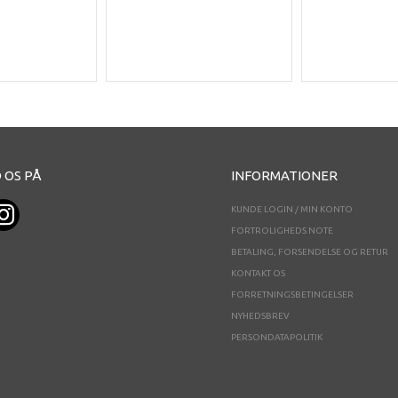
 OS PÅ
INFORMATIONER
KUNDE LOGIN / MIN KONTO
FORTROLIGHEDS NOTE
BETALING, FORSENDELSE OG RETUR
KONTAKT OS
FORRETNINGSBETINGELSER
NYHEDSBREV
PERSONDATAPOLITIK