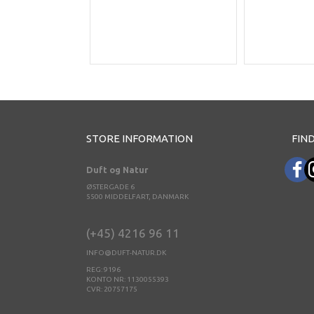
STORE INFORMATION
FIND
Duft og Natur
ØSTERGADE 6
5500 MIDDELFART, DANMARK
(+45) 4216 96 11
INFO@DUFT-NATUR.DK
REG: 9196
KONTO NR: 1130055393
CVR: 20757175