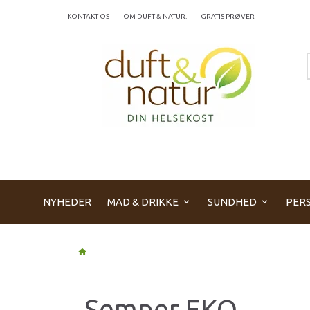
KONTAKT OS
OM DUFT & NATUR.
GRATIS PRØVER
NYHEDER
MAD & DRIKKE
SUNDHED
PERS
Semper EKO