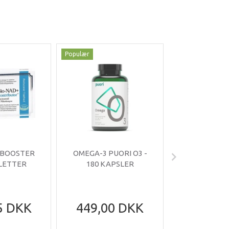
Populær
Populær
-35%
 BOOSTER
OMEGA-3 PUORI O3 -
OMNIMIN 
BLETTER
180 KAPSLER
TABLE
5 DKK
449,00 DKK
199,95
305,95