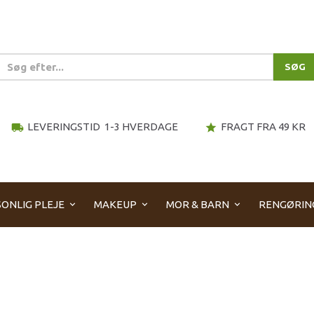
SØG
LEVERINGSTID 1-3 HVERDAGE
FRAGT FRA 49 KR
local_shipping
star
ONLIG PLEJE
MAKEUP
MOR & BARN
RENGØRIN