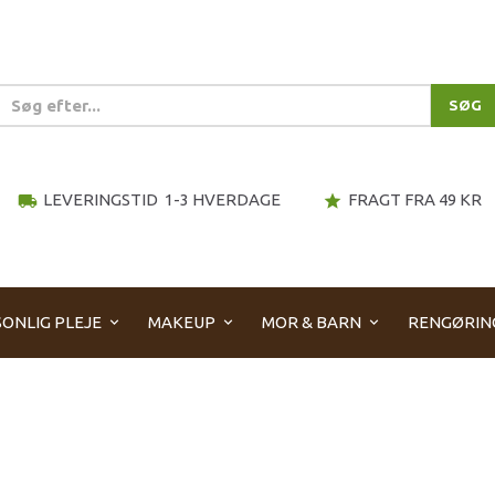
SØG
LEVERINGSTID 1-3 HVERDAGE
FRAGT FRA 49 KR
local_shipping
star
ONLIG PLEJE
MAKEUP
MOR & BARN
RENGØRIN