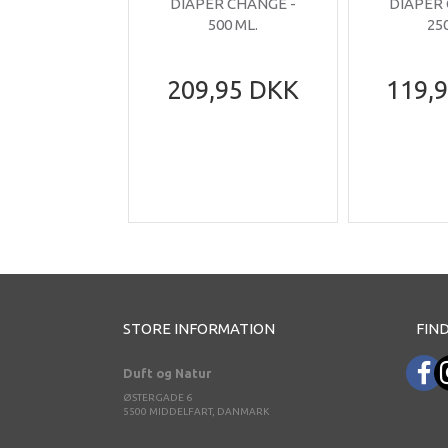
DIAPER CHANGE -
DIAPER
500 ML.
25
209,95 DKK
119,
STORE INFORMATION
FIND
Duft og Natur
ØSTERGADE 6
5500 MIDDELFART, DANMARK