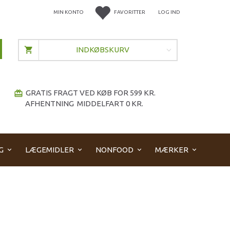
MIN KONTO
FAVORITTER
LOG IND
INDKØBSKURV
GRATIS FRAGT VED KØB FOR 599 KR.
redeem
AFHENTNING MIDDELFART 0 KR.
G
LÆGEMIDLER
NONFOOD
MÆRKER