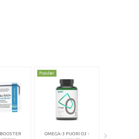
Populær
Populær
-35%
 BOOSTER
OMEGA-3 PUORI O3 -
OMNIMIN 