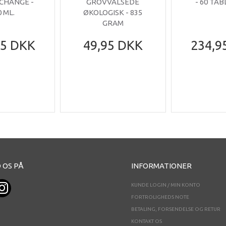
 CHANGE -
GROVVALSEDE
- 60 TA
0 ML.
ØKOLOGISK - 835
GRAM
95 DKK
49,95 DKK
234,9
 OS PÅ
INFORMATIONER
KUNDE LOGIN / MIN KONTO
FORTROLIGHEDS NOTE
BETALING, FORSENDELSE OG RETUR
KONTAKT OS