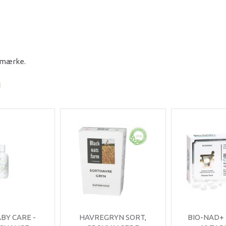
e mærke.
I
ABY CARE -
HAVREGRYN SORT,
BIO-NAD+