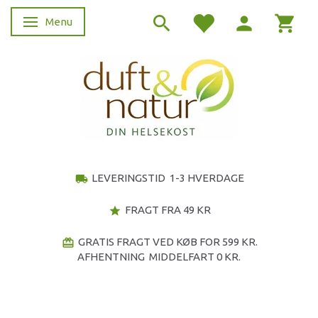
Menu
Skifte navigation
LEVERINGSTID 1-3 HVERDAGE
local_shipping
FRAGT FRA 49 KR
star
GRATIS FRAGT VED KØB FOR 599 KR.
redeem
AFHENTNING MIDDELFART 0 KR.