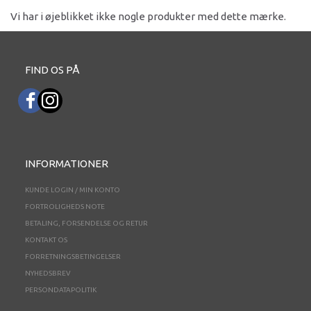
Vi har i øjeblikket ikke nogle produkter med dette mærke.
FIND OS PÅ
INFORMATIONER
KUNDE LOGIN / MIN KONTO
FORTROLIGHEDS NOTE
BETALING, FORSENDELSE OG RETUR
KONTAKT OS
FORRETNINGSBETINGELSER
NYHEDSBREV
PERSONDATAPOLITIK