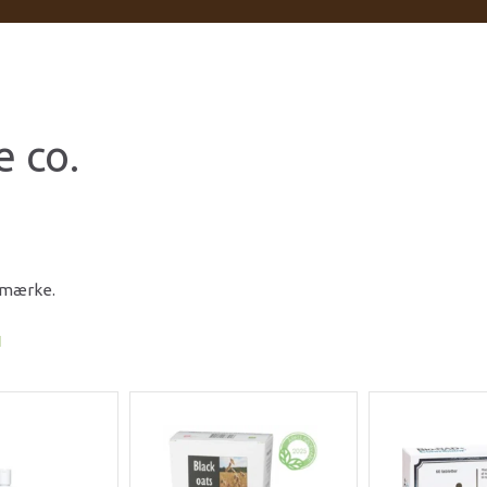
 co.
e mærke.
I