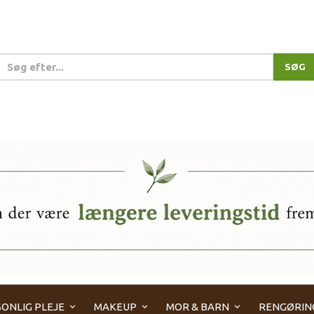
SØG
ONLIG PLEJE
MAKEUP
MOR & BARN
RENGØRIN