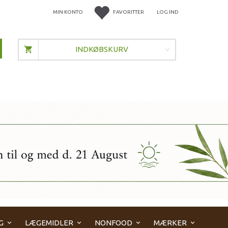
MIN KONTO
FAVORITTER
LOG IND
INDKØBSKURV
G
LÆGEMIDLER
NONFOOD
MÆRKER