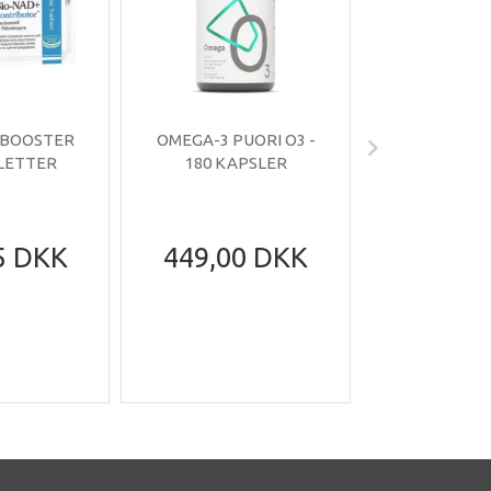
 BOOSTER
OMEGA-3 PUORI O3 -
OMNIMIN 
BLETTER
180 KAPSLER
TABLE
5 DKK
449,00 DKK
199,95
305,95
Du sparer
DK