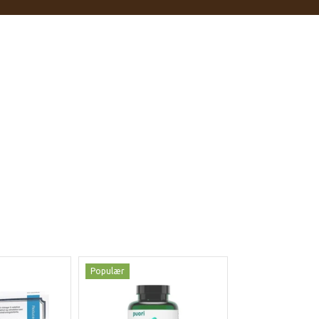
Populær
Populær
-35%