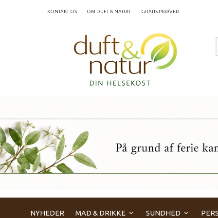
KONTAKT OS
OM DUFT & NATUR.
GRATIS PRØVER
NYHEDER
MAD & DRIKKE
SUNDHED
PERS