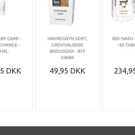
ABY CARE -
HAVREGRYN SORT,
BIO-NAD+
 CHANGE -
GROVVALSEDE
- 60 TA
0 ML.
ØKOLOGISK - 835
GRAM
95 DKK
49,95 DKK
234,9