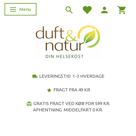
Menu
Skifte navigation
LEVERINGSTID 1-3 HVERDAGE
local_shipping
FRAGT FRA 49 KR
star
GRATIS FRAGT VED KØB FOR 599 KR.
redeem
AFHENTNING MIDDELFART 0 KR.