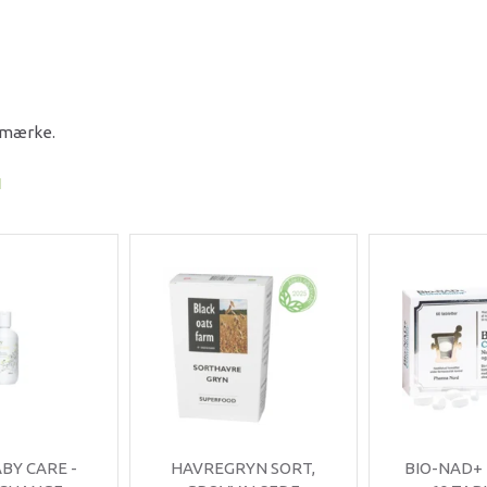
e mærke.
I
ABY CARE -
HAVREGRYN SORT,
BIO-NAD+