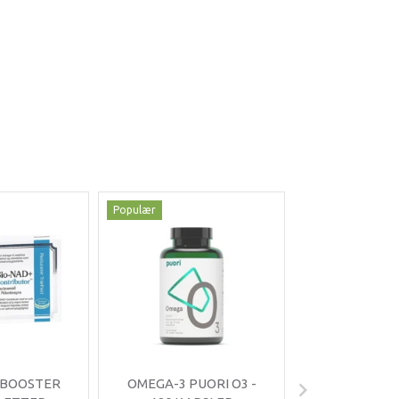
Populær
Populær
-35%
 BOOSTER
OMEGA-3 PUORI O3 -
OMNIMIN 