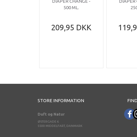
DIAPER CHANGE -
DIAPER
500 ML.
25
209,95 DKK
119,
STORE INFORMATION
FIND
Duft og Natur
ØSTERGADE 6
5500 MIDDELFART, DANMARK