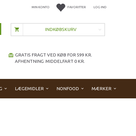
MIN KONTO
FAVORITTER
LOG IND
INDKØBSKURV
GRATIS FRAGT VED KØB FOR 599 KR.
redeem
AFHENTNING MIDDELFART 0 KR.
G
LÆGEMIDLER
NONFOOD
MÆRKER