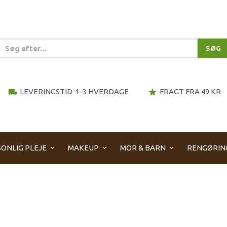
SØG
LEVERINGSTID 1-3 HVERDAGE
FRAGT FRA 49 KR
local_shipping
star
ONLIG PLEJE
MAKEUP
MOR & BARN
RENGØRIN