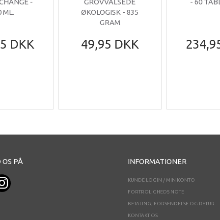
 CHANGE -
GROVVALSEDE
- 60 TA
0 ML.
ØKOLOGISK - 835
GRAM
95 DKK
49,95 DKK
234,9
 OS PÅ
INFORMATIONER
KUNDE LOGIN / MIN KONTO
FORTROLIGHEDS NOTE
BETALING, FORSENDELSE OG RETUR
KONTAKT OS