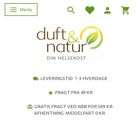
Menu
Skifte navigation
LEVERINGSTID 1-3 HVERDAGE
local_shipping
FRAGT FRA 49 KR
star
GRATIS FRAGT VED KØB FOR 599 KR.
redeem
AFHENTNING MIDDELFART 0 KR.