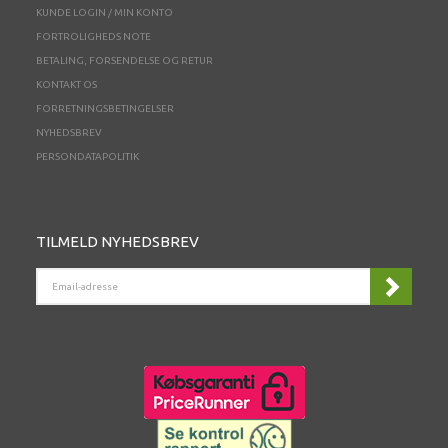
KUNDE LOGIN / MIN KONTO
FORTROLIGHEDS NOTE
BETALING, FORSENDELSE OG RETUR
KONTAKT OS
FORRETNINGSBETINGELSER
NYHEDSBREV
PERSONDATAPOLITIK
TILMELD NYHEDSBREV
EMAIL-
ADRESSE