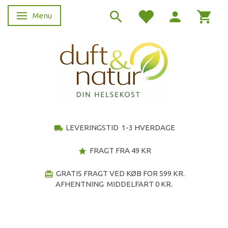
Menu
Skifte navigation
LEVERINGSTID 1-3 HVERDAGE
local_shipping
FRAGT FRA 49 KR
star
GRATIS FRAGT VED KØB FOR 599 KR.
redeem
AFHENTNING MIDDELFART 0 KR.