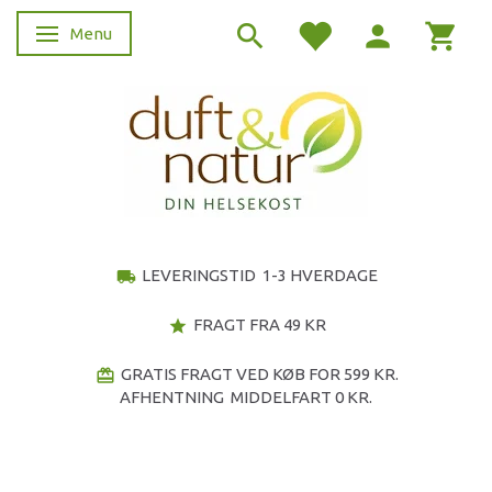
Menu
Skifte navigation
LEVERINGSTID 1-3 HVERDAGE
local_shipping
FRAGT FRA 49 KR
star
GRATIS FRAGT VED KØB FOR 599 KR.
redeem
AFHENTNING MIDDELFART 0 KR.