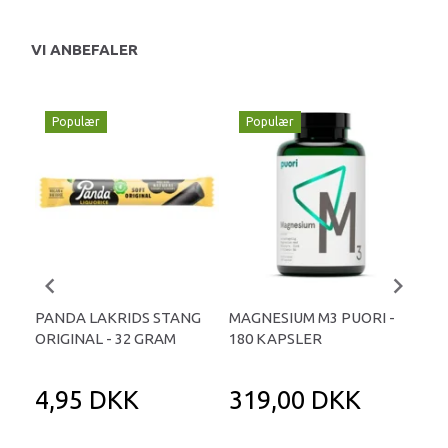
VI ANBEFALER
Populær
Populær
P
PANDA LAKRIDS STANG
MAGNESIUM M3 PUORI -
HAI
ORIGINAL - 32 GRAM
180 KAPSLER
TA
4,95 DKK
319,00 DKK
1