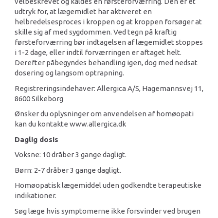
velbeskrevet og kaldes en førsteforværring. Den er et
udtryk for, at lægemidlet har aktiveret en
helbredelsesproces i kroppen og at kroppen forsøger at
skille sig af med sygdommen. Ved tegn på kraftig
førsteforværring bør indtagelsen af lægemidlet stoppes
i 1-2 dage, eller indtil forværringen er aftaget helt.
Derefter påbegyndes behandling igen, dog med nedsat
dosering og langsom optrapning.
Registreringsindehaver: Allergica A/S, Hagemannsvej 11,
8600 Silkeborg
Ønsker du oplysninger om anvendelsen af homøopati
kan du kontakte www.allergica.dk
Daglig dosis
Voksne: 10 dråber 3 gange dagligt.
Børn: 2-7 dråber 3 gange dagligt.
Homøopatisk lægemiddel uden godkendte terapeutiske
indikationer.
Søg læge hvis symptomerne ikke forsvinder ved brugen