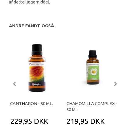
af dette lægemiddel.
ANDRE FANDT OGSÅ
CANTHARON - 50 ML.
CHAMOMILLA COMPLEX -
REF
50 ML.
TA
229,95 DKK
219,95 DKK
2