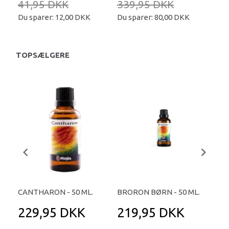
41,95 DKK
339,95 DKK
34
Du sparer:
12,00 DKK
Du sparer:
80,00 DKK
Du 
TOPSÆLGERE
CANTHARON - 50 ML.
BRORON BØRN - 50 ML.
COF
229,95 DKK
219,95 DKK
2