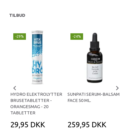
TILBUD
-29%
-24%
P
-
HYDRO ELEKTROLYTTER
SUNPATI SERUM-BALSAM
LIP
BRUSETABLETTER -
FACE 50 ML.
TA
ORANGESMAG - 20
TABLETTER
29,95 DKK
259,95 DKK
2