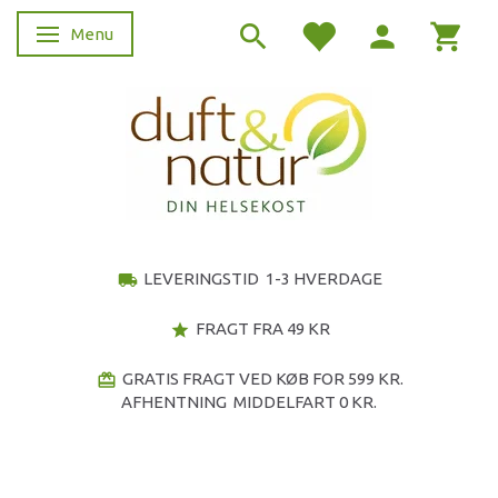
Menu
Skifte navigation
LEVERINGSTID 1-3 HVERDAGE
local_shipping
FRAGT FRA 49 KR
star
GRATIS FRAGT VED KØB FOR 599 KR.
redeem
AFHENTNING MIDDELFART 0 KR.