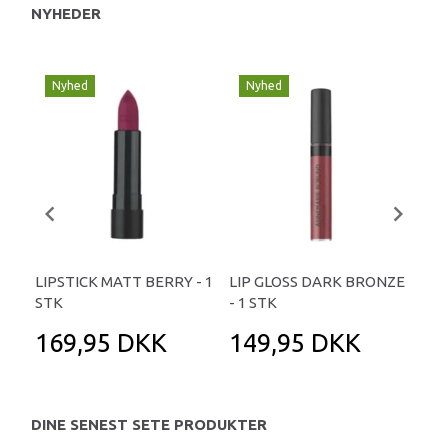
NYHEDER
Nyhed
Nyhed
LIPSTICK MATT BERRY - 1
LIP GLOSS DARK BRONZE
LIP
STK
- 1 STK
ST
169,95 DKK
149,95 DKK
1
DINE SENEST SETE PRODUKTER