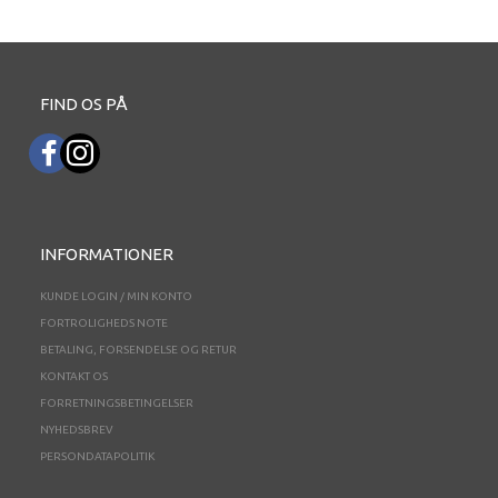
FIND OS PÅ
INFORMATIONER
KUNDE LOGIN / MIN KONTO
FORTROLIGHEDS NOTE
BETALING, FORSENDELSE OG RETUR
KONTAKT OS
FORRETNINGSBETINGELSER
NYHEDSBREV
PERSONDATAPOLITIK