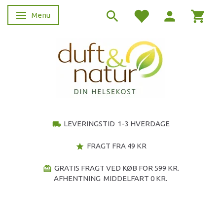
Menu
Skifte navigation
LEVERINGSTID 1-3 HVERDAGE
local_shipping
FRAGT FRA 49 KR
star
GRATIS FRAGT VED KØB FOR 599 KR.
redeem
AFHENTNING MIDDELFART 0 KR.