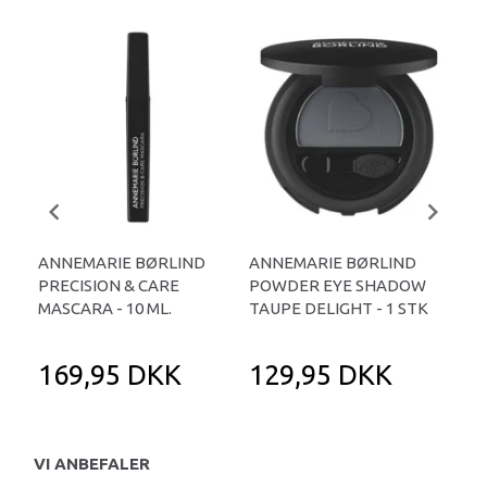
ANNEMARIE BØRLIND
ANNEMARIE BØRLIND
AN
PRECISION & CARE
POWDER EYE SHADOW
PO
MASCARA - 10 ML.
TAUPE DELIGHT - 1 STK
STO
169,95 DKK
129,95 DKK
1
VI ANBEFALER