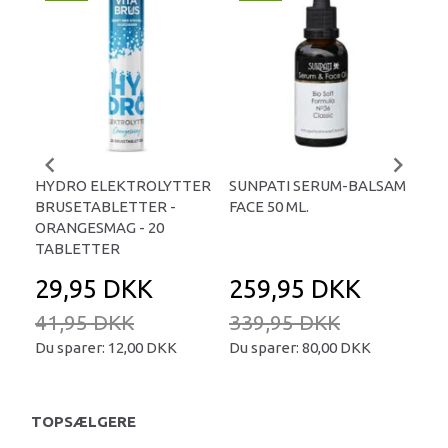
-
HYDRO ELEKTROLYTTER
SUNPATI SERUM-BALSAM
LIP
BRUSETABLETTER -
FACE 50 ML.
TA
ORANGESMAG - 20
TABLETTER
29,95 DKK
259,95 DKK
2
41,95 DKK
339,95 DKK
34
Du sparer:
12,00 DKK
Du sparer:
80,00 DKK
Du 
TOPSÆLGERE