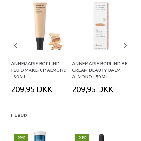
ANNEMARIE BØRLIND
ANNEMARIE BØRLIND BB
AN
FLUID MAKE-UP ALMOND
CREAM BEAUTY BALM
PRE
- 30 ML.
ALMOND - 50 ML.
MAS
209,95 DKK
209,95 DKK
1
TILBUD
-29%
-24%
P