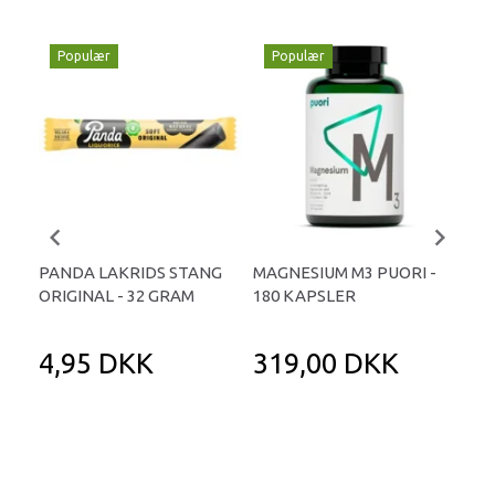
Populær
Populær
P
PANDA LAKRIDS STANG
MAGNESIUM M3 PUORI -
HAI
ORIGINAL - 32 GRAM
180 KAPSLER
TA
4,95 DKK
319,00 DKK
1