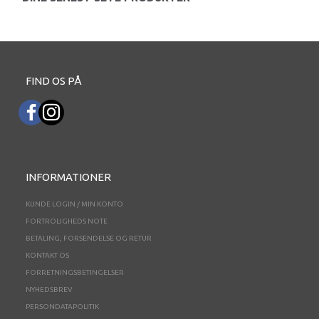
FIND OS PÅ
INFORMATIONER
KUNDE LOGIN / MIN KONTO
FORTROLIGHEDS NOTE
BETALING, FORSENDELSE OG RETUR
KONTAKT OS
FORRETNINGSBETINGELSER
NYHEDSBREV
PERSONDATAPOLITIK