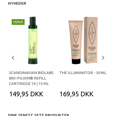
NYHEDER
Nyhed
SCANDINAVIAN BIOLABS
THE ILLUMINATOR - 30 ML.
GEL
BIO-PILIXIN® REFILL
COC
CARTRIDGE 1X | 15 ML
149,95 DKK
169,95 DKK
1
DINE SENEST SETE PRODUKTER