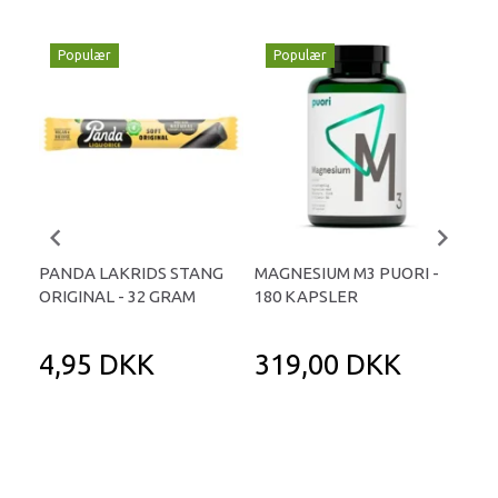
Populær
Populær
P
PANDA LAKRIDS STANG
MAGNESIUM M3 PUORI -
HAI
ORIGINAL - 32 GRAM
180 KAPSLER
TA
4,95 DKK
319,00 DKK
1