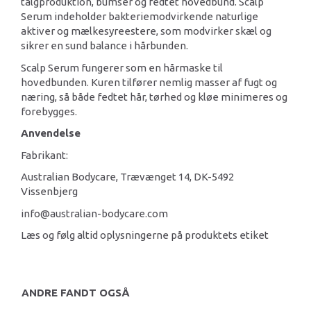
talgproduktion, bumser og fedtet hovedbund. Scalp
Serum indeholder bakteriemodvirkende naturlige
aktiver og mælkesyreestere, som modvirker skæl og
sikrer en sund balance i hårbunden.
Scalp Serum fungerer som en hårmaske til
hovedbunden. Kuren tilfører nemlig masser af fugt og
næring, så både fedtet hår, tørhed og kløe minimeres og
forebygges.
Anvendelse
Fabrikant:
Australian Bodycare, Trævænget 14, DK-5492
Vissenbjerg
info@australian-bodycare.com
Læs og følg altid oplysningerne på produktets etiket
ANDRE FANDT OGSÅ