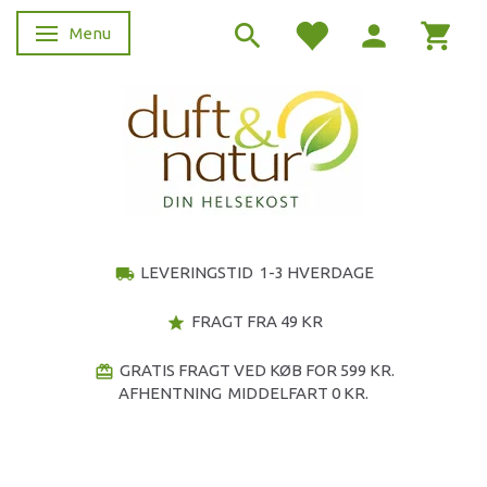
Menu
Skifte navigation
LEVERINGSTID 1-3 HVERDAGE
local_shipping
FRAGT FRA 49 KR
star
GRATIS FRAGT VED KØB FOR 599 KR.
redeem
AFHENTNING MIDDELFART 0 KR.