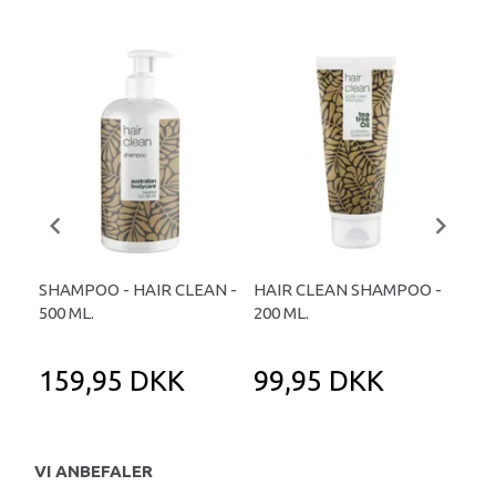
SHAMPOO - HAIR CLEAN -
HAIR CLEAN SHAMPOO -
TEA
500 ML.
200 ML.
- S
159,95 DKK
99,95 DKK
9
VI ANBEFALER