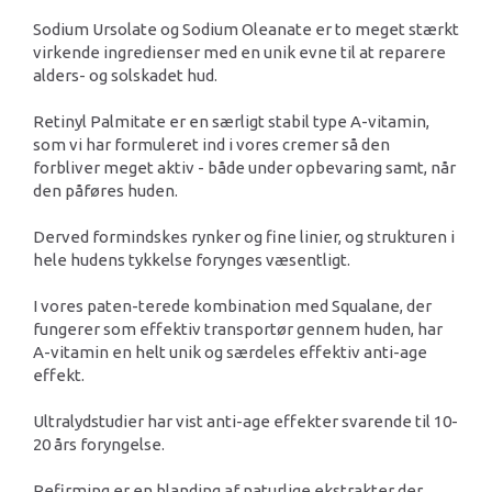
Sodium Ursolate og Sodium Oleanate er to meget stærkt
virkende ingredienser med en unik evne til at reparere
alders- og solskadet hud.
Retinyl Palmitate er en særligt stabil type A-vitamin,
som vi har formuleret ind i vores cremer så den
forbliver meget aktiv - både under opbevaring samt, når
den påføres huden.
Derved formindskes rynker og fine linier, og strukturen i
hele hudens tykkelse forynges væsentligt.
I vores paten-terede kombination med Squalane, der
fungerer som effektiv transportør gennem huden, har
A-vitamin en helt unik og særdeles effektiv anti-age
effekt.
Ultralydstudier har vist anti-age effekter svarende til 10-
20 års foryngelse.
Refirming er en blanding af naturlige ekstrakter der