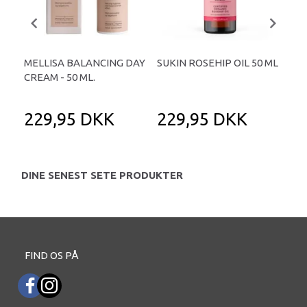
MELLISA BALANCING DAY
SUKIN ROSEHIP OIL 50 ML
FA
CREAM - 50 ML.
SU
229,95 DKK
229,95 DKK
1
DINE SENEST SETE PRODUKTER
FIND OS PÅ