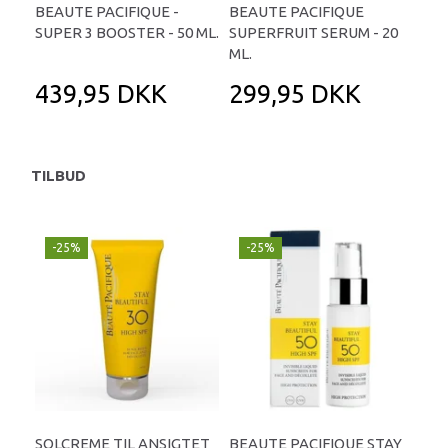
BEAUTE PACIFIQUE -
BEAUTE PACIFIQUE
BE
SUPER 3 BOOSTER - 50 ML.
SUPERFRUIT SERUM - 20
CRE
ML.
ML.
439,95 DKK
299,95 DKK
5
TILBUD
-25%
-25%
SOLCREME TIL ANSIGTET
BEAUTE PACIFIQUE STAY