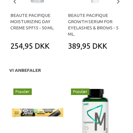
BEAUTE PACIFIQUE
BEAUTE PACIFIQUE
BE
MOISTURIZING DAY
GROWTH SERUM FOR
CRE
CREME SPF15 - 50 ML.
EYELASHES & BROWS - 5
ML.
254,95 DKK
389,95 DKK
4
VI ANBEFALER
Populær
Populær
P