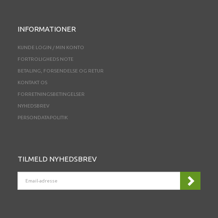
INFORMATIONER
KUNDE LOGIN / MIN KONTO
FORTROLIGHEDS NOTE
BETALING, FORSENDELSE OG RETUR
KONTAKT OS
FORRETNINGSBETINGELSER
NYHEDSBREV
PERSONDATAPOLITIK
TILMELD NYHEDSBREV
EMAIL-
ADRESSE