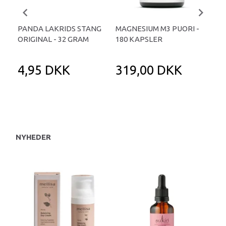
PANDA LAKRIDS STANG
MAGNESIUM M3 PUORI -
HAI
ORIGINAL - 32 GRAM
180 KAPSLER
TA
4,95 DKK
319,00 DKK
1
NYHEDER