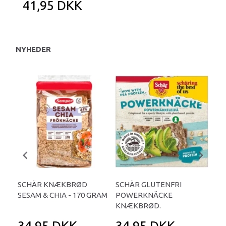
41,95 DKK
NYHEDER
SCHÄR KNÆKBRØD
SCHÄR GLUTENFRI
SC
SESAM & CHIA - 170 GRAM
POWERKNÄCKE
KN
KNÆKBRØD.
34,95 DKK
34,95 DKK
4