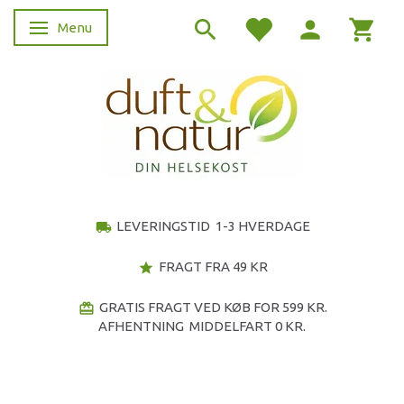
Menu
Skifte navigation
LEVERINGSTID 1-3 HVERDAGE
local_shipping
FRAGT FRA 49 KR
star
GRATIS FRAGT VED KØB FOR 599 KR.
redeem
AFHENTNING MIDDELFART 0 KR.