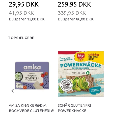
29,95 DKK
259,95 DKK
2
41,95 DKK
339,95 DKK
34
Du sparer:
12,00 DKK
Du sparer:
80,00 DKK
Du 
TOPSÆLGERE
P
AMISA KNÆKBRØD M.
SCHÄR GLUTENFRI
BO
BOGHVEDE GLUTENFRI Ø
POWERKNÄCKE
ØKO