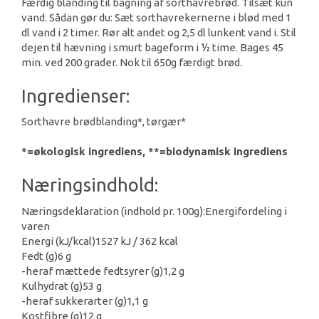
Færdig blanding til bagning af sorthavrebrød. Tilsæt kun
vand. Sådan gør du: Sæt sorthavrekernerne i blød med 1
dl vand i 2 timer. Rør alt andet og 2,5 dl lunkent vand i. Stil
dejen til hævning i smurt bageform i ½ time. Bages 45
min. ved 200 grader. Nok til 650g færdigt brød.
Ingredienser:
Sorthavre brødblanding*, tørgær*
*=økologisk ingrediens, **=biodynamisk ingrediens
Næringsindhold:
Næringsdeklaration (indhold pr. 100g):
Energifordeling i
varen
Energi (kJ/kcal)
1527 kJ / 362 kcal
Fedt (g)
6 g
-heraf mættede fedtsyrer (g)
1,2 g
Kulhydrat (g)
53 g
-heraf sukkerarter (g)
1,1 g
Kostfibre (g)
12 g