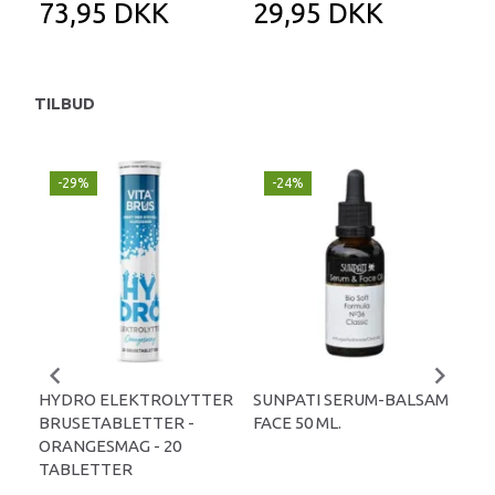
73,95 DKK
29,95 DKK
2
TILBUD
-29%
-24%
P
-
HYDRO ELEKTROLYTTER
SUNPATI SERUM-BALSAM
LIP
BRUSETABLETTER -
FACE 50 ML.
TA
ORANGESMAG - 20
TABLETTER