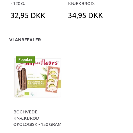
- 120 G.
KNÆKBRØD.
32,95 DKK
34,95 DKK
4
VI ANBEFALER
Populær
BOGHVEDE
KNÆKBRØD
ØKOLOGISK - 150 GRAM