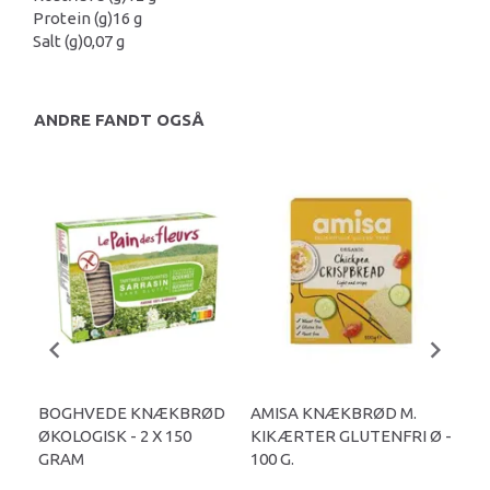
Protein (g)
16 g
Salt (g)
0,07 g
ANDRE FANDT OGSÅ
BOGHVEDE KNÆKBRØD
AMISA KNÆKBRØD M.
AM
ØKOLOGISK - 2 X 150
KIKÆRTER GLUTENFRI Ø -
PRO
GRAM
100 G.
GLU