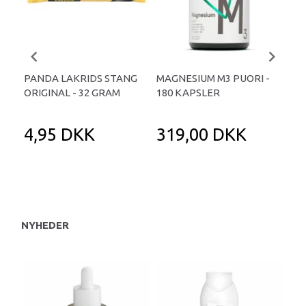
PANDA LAKRIDS STANG
MAGNESIUM M3 PUORI -
HAI
ORIGINAL - 32 GRAM
180 KAPSLER
TA
4,95 DKK
319,00 DKK
1
NYHEDER