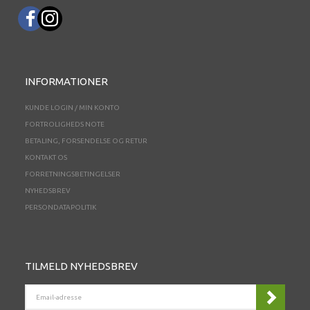
INFORMATIONER
KUNDE LOGIN / MIN KONTO
FORTROLIGHEDS NOTE
BETALING, FORSENDELSE OG RETUR
KONTAKT OS
FORRETNINGSBETINGELSER
NYHEDSBREV
PERSONDATAPOLITIK
TILMELD NYHEDSBREV
EMAIL-
ADRESSE