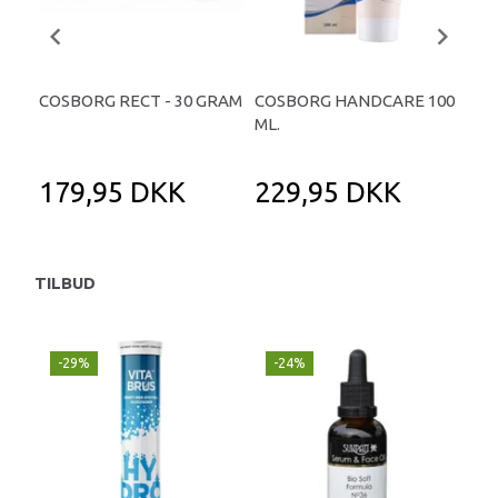
COSBORG RECT - 30 GRAM
COSBORG HANDCARE 100
CO
ML.
100
179,95 DKK
229,95 DKK
3
TILBUD
-29%
-24%
P
-