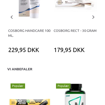
COSBORG HANDCARE 100
COSBORG RECT - 30 GRAM
CO
ML.
REP
ML.
229,95 DKK
179,95 DKK
2
VI ANBEFALER
Populær
Populær
P