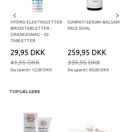
HYDRO ELEKTROLYTTER
SUNPATI SERUM-BALSAM
LIP
BRUSETABLETTER -
FACE 50 ML.
TA
ORANGESMAG - 20
TABLETTER
29,95 DKK
259,95 DKK
2
41,95 DKK
339,95 DKK
34
Du sparer:
12,00 DKK
Du sparer:
80,00 DKK
Du 
TOPSÆLGERE