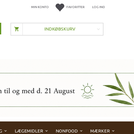
MIN KONTO
FAVORITTER
LOG IND
INDKØBSKURV
G
LÆGEMIDLER
NONFOOD
MÆRKER