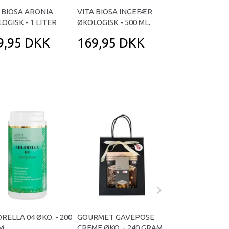
 BIOSA ARONIA
VITA BIOSA INGEFÆR
OGISK - 1 LITER
ØKOLOGISK - 500 ML.
9,95 DKK
169,95 DKK
RELLA 04 ØKO. - 200
GOURMET GAVEPOSE
GOURMET GAV
M
CREME ØKO. - 240 GRAM
PINK ØKO. - 24