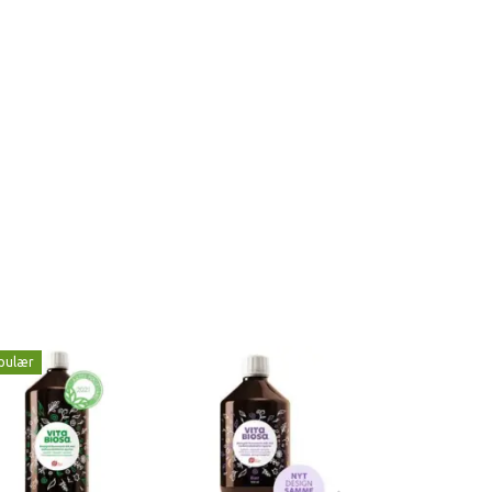
pulær