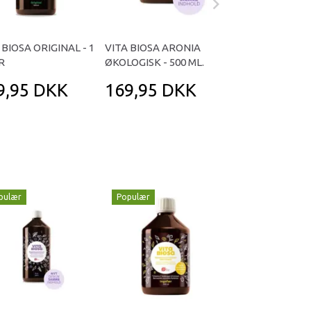
 BIOSA ORIGINAL - 1
VITA BIOSA ARONIA
GRØDRIS ØKOLO
R
ØKOLOGISK - 500 ML.
500 GRAM
9,95 DKK
169,95 DKK
46,95 DK
pulær
Populær