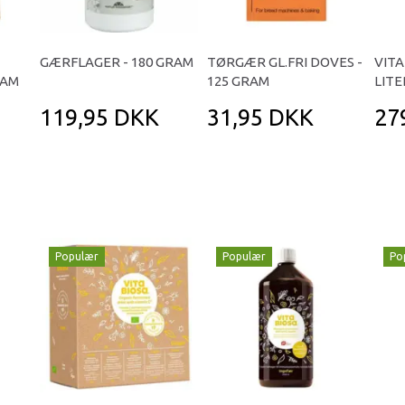
GÆRFLAGER - 180 GRAM
TØRGÆR GL.FRI DOVES -
VITA
RAM
125 GRAM
LITE
119,95 DKK
31,95 DKK
27
Populær
Populær
Po