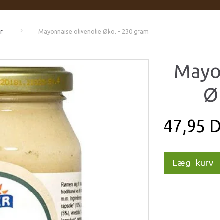
r
Mayonnaise olivenolie Øko. - 230 gram
Mayo
Ø
47,95 
Læg i kurv