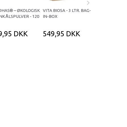
OHAS® – ØKOLOGISK
VITA BIOSA - 3 LTR. BAG-
KALOHAS® – B
NKÅLSPULVER - 120
IN-BOX
GRØNKÅLSPULV
X 2 GR.
9,95 DKK
549,95 DKK
219,95 D