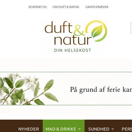
KONTAKT OS
OM DUFT & NATUR.
GRATIS PRØVER
NYHEDER
MAD & DRIKKE
SUNDHED
PERS