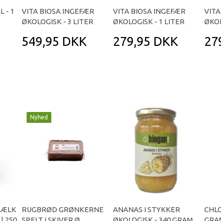
 - 1
VITA BIOSA INGEFÆR
VITA BIOSA INGEFÆR
VITA
ØKOLOGISK - 3 LITER
ØKOLOGISK - 1 LITER
ØKOL
549,95 DKK
279,95 DKK
27
Nyhed
MÆLK
RUGBRØD GRØNKERNE
ANANAS I STYKKER
CHLO
| 250
SPELT I SKIVER Ø
ØKOLOGISK - 340 GRAM
GRA