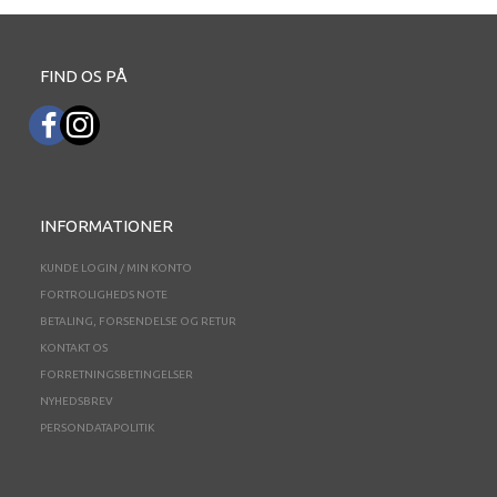
FIND OS PÅ
INFORMATIONER
KUNDE LOGIN / MIN KONTO
FORTROLIGHEDS NOTE
BETALING, FORSENDELSE OG RETUR
KONTAKT OS
FORRETNINGSBETINGELSER
NYHEDSBREV
PERSONDATAPOLITIK