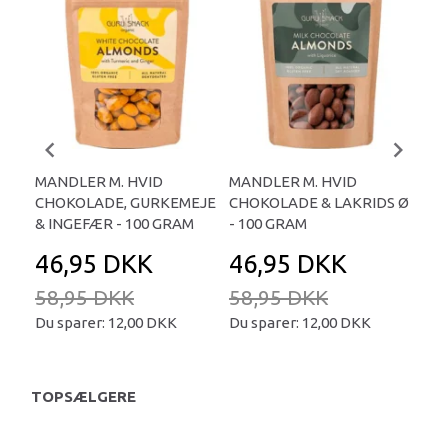
MANDLER M. HVID
MANDLER M. HVID
MA
CHOKOLADE, GURKEMEJE
CHOKOLADE & LAKRIDS Ø
CH
& INGEFÆR - 100 GRAM
- 100 GRAM
Ø -
46,95 DKK
46,95 DKK
4
58,95 DKK
58,95 DKK
58
Du sparer:
12,00 DKK
Du sparer:
12,00 DKK
Du 
TOPSÆLGERE