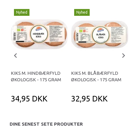
Nyhed
Nyhed
N
KIKS M. HINDBÆRFYLD
KIKS M. BLÅBÆRFYLD
PE
ØKOLOGISK - 175 GRAM
ØKOLOGISK - 175 GRAM
40
34,95 DKK
32,95 DKK
1
DINE SENEST SETE PRODUKTER