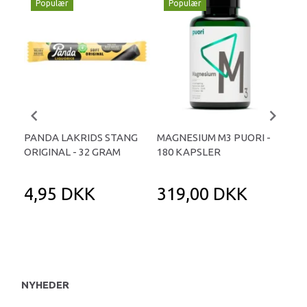
Populær
Populær
P
PANDA LAKRIDS STANG
MAGNESIUM M3 PUORI -
HAI
ORIGINAL - 32 GRAM
180 KAPSLER
TA
4,95 DKK
319,00 DKK
1
NYHEDER