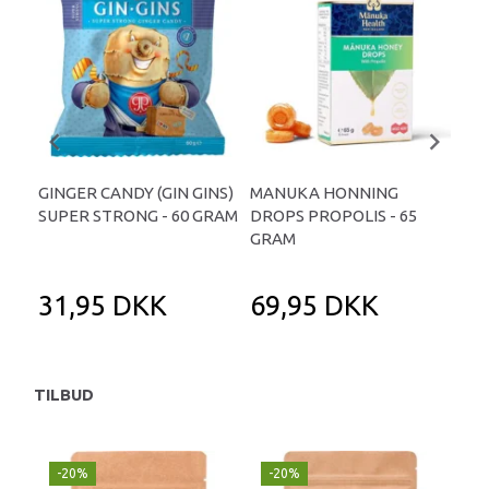
GINGER CANDY (GIN GINS)
MANUKA HONNING
CH
SUPER STRONG - 60 GRAM
DROPS PROPOLIS - 65
MA
GRAM
31,95 DKK
69,95 DKK
1
TILBUD
-20%
-20%
-