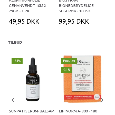
ALUMINIUMFOLIE
BIOSTRAW
YER
GENANVENDT 10M X
BIONEDBRYDELIGE
M. 
29CM - 1 PK.
SUGERØR - 100 SK.
ST
49,95 DKK
99,95 DKK
1
TILBUD
-24%
Populær
-
-31%
SUNPATI SERUM-BALSAM
LIPINORM A-800 - 180
COL