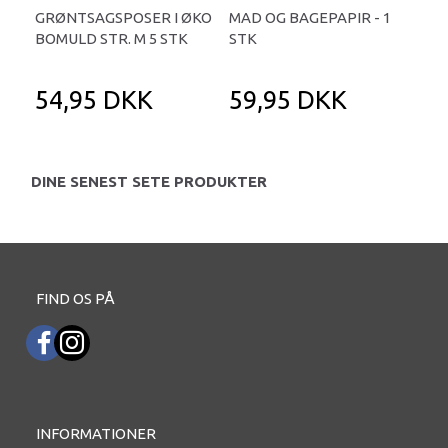
GRØNTSAGSPOSER I ØKO
MAD OG BAGEPAPIR - 1
KO
BOMULD STR. M 5 STK
STK
FRY
54,95 DKK
59,95 DKK
2
DINE SENEST SETE PRODUKTER
FIND OS PÅ
INFORMATIONER