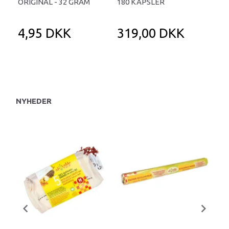
ORIGINAL - 32 GRAM
180 KAPSLER
TA
4,95 DKK
319,00 DKK
1
NYHEDER