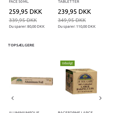
FACE 50 ML.
TABLETTER
45
259,95 DKK
239,95 DKK
4
339,95 DKK
349,95 DKK
69
Du sparer:
80,00 DKK
Du sparer:
110,00 DKK
Du 
TOPSÆLGERE
Udsolgt
ALUMINIUMFOLIE
BAGEFORME LARGE
AL