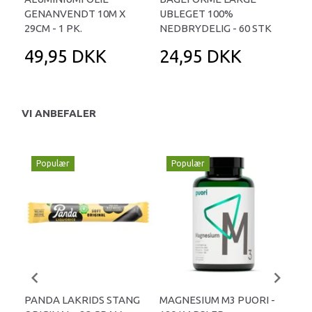
GENANVENDT 10M X
UBLEGET 100%
STÆ
29CM - 1 PK.
NEDBRYDELIG - 60 STK
49,95 DKK
24,95 DKK
5
VI ANBEFALER
Populær
Populær
P
PANDA LAKRIDS STANG
MAGNESIUM M3 PUORI -
HAI