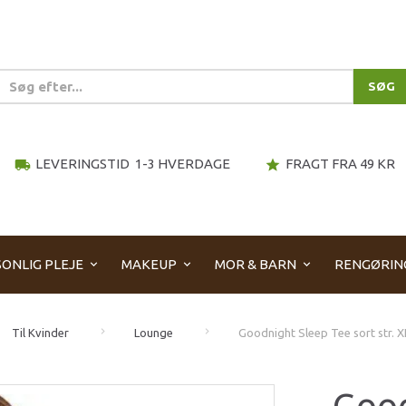
SØG
LEVERINGSTID 1-3 HVERDAGE
FRAGT FRA 49 KR
local_shipping
star
ONLIG PLEJE
MAKEUP
MOR & BARN
RENGØRIN
Til Kvinder
Lounge
Goodnight Sleep Tee sort str. XL
Good