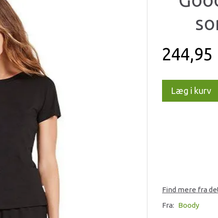
sor
244,95
Læg i kurv
Find mere fra d
Fra:
Boody