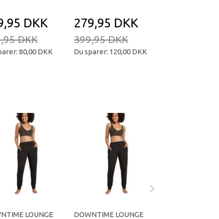
9,95 DKK
279,95 DKK
169,95 D
,95 DKK
399,95 DKK
239,95 DKK
parer:
80,00 DKK
Du sparer:
120,00 DKK
Du sparer:
70,00
NTIME LOUNGE
DOWNTIME LOUNGE
DOWNTIME LO