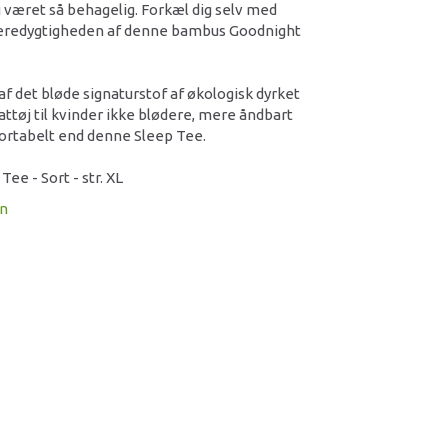
g været så behagelig. Forkæl dig selv med
æredygtigheden af denne bambus Goodnight
af det bløde signaturstof af økologisk dyrket
attøj til kvinder ikke blødere, mere åndbart
ortabelt end denne Sleep Tee.
ee - Sort - str. XL
on