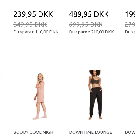
239,95 DKK
489,95 DKK
19
349,95 DKK
699,95 DKK
279
K
Du sparer:
110,00 DKK
Du sparer:
210,00 DKK
Du s
BOODY GOODNIGHT
DOWNTIME LOUNGE
DOW