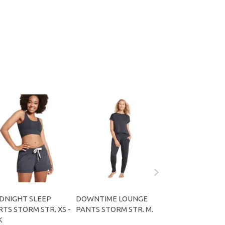
DNIGHT SLEEP
DOWNTIME LOUNGE
GOODNIGHT SL
TS STORM STR. XS -
PANTS STORM STR. M.
PANTS SORT STR.
K
STK