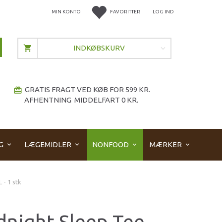
MIN KONTO
FAVORITTER
LOG IND
INDKØBSKURV
GRATIS FRAGT VED KØB FOR 599 KR.
redeem
AFHENTNING MIDDELFART 0 KR.
G
LÆGEMIDLER
NONFOOD
MÆRKER
 - 1 stk
night Sleep Tee