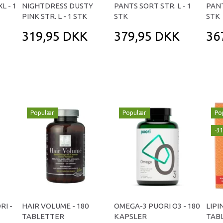
L - 1
NIGHTDRESS DUSTY
PANTS SORT STR. L - 1
PANT
PINK STR. L - 1 STK
STK
STK
319,95 DKK
379,95 DKK
36
Populær
Populær
Po
-3
RI -
HAIR VOLUME - 180
OMEGA-3 PUORI O3 - 180
LIPI
TABLETTER
KAPSLER
TAB