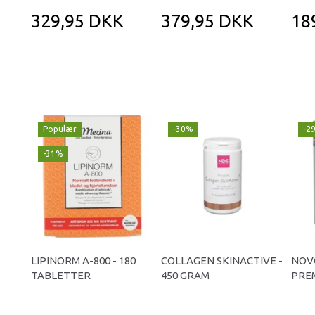
329,95 DKK
379,95 DKK
18
Populær
-30%
-2
-31%
LIPINORM A-800 - 180
COLLAGEN SKINACTIVE -
NOV
TABLETTER
450 GRAM
PREM