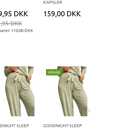
KAPSLER
9,95 DKK
159,00 DKK
169,95 D
,95 DKK
239,95 DKK
parer:
110,00 DKK
Du sparer:
70,00
Udsolgt
DNIGHT SLEEP
GOODNIGHT SLEEP
GOODNIGHT R