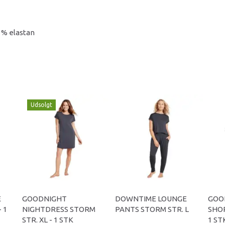
5 % elastan
Udsolgt
E
GOODNIGHT
DOWNTIME LOUNGE
GOO
 1
NIGHTDRESS STORM
PANTS STORM STR. L
SHOR
STR. XL - 1 STK
1 ST