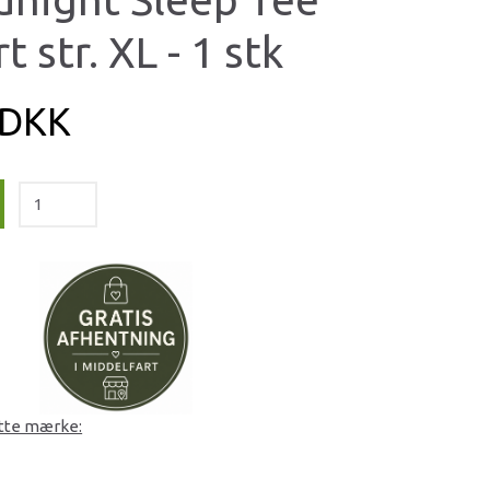
t str. XL - 1 stk
 DKK
ette mærke: