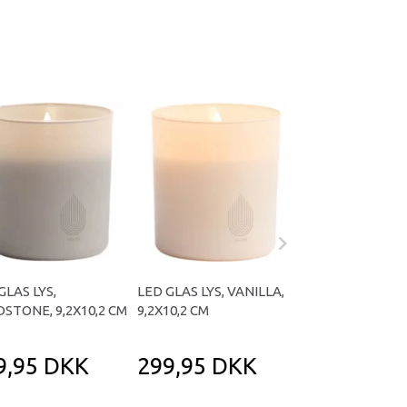
GLAS LYS,
LED GLAS LYS, VANILLA,
CR2450 BATTERI,
STONE, 9,2X10,2 CM
9,2X10,2 CM
AH, 5-PACK
9,95 DKK
299,95 DKK
39,95 DK