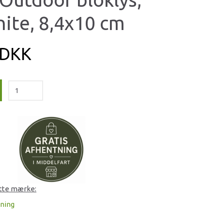
ite, 8,4x10 cm
 DKK
ette mærke:
tning