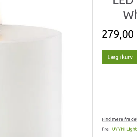
Wh
279,00
Læg i kurv
Find mere fra d
Fra:
UYYNI Ligh