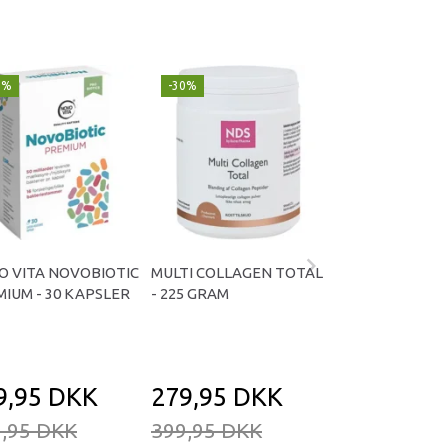
9%
-30%
Populær
-29%
O VITA NOVOBIOTIC
MULTI COLLAGEN TOTAL
OMNIVITA B TOT
IUM - 30 KAPSLER
- 225 GRAM
KAPSLER
9,95 DKK
279,95 DKK
169,95 D
,95 DKK
399,95 DKK
239,95 DKK