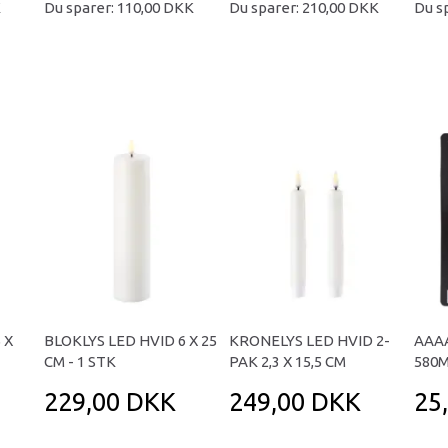
K
Du sparer:
110,00 DKK
Du sparer:
210,00 DKK
Du s
 X
BLOKLYS LED HVID 6 X 25
KRONELYS LED HVID 2-
AAAA
CM - 1 STK
PAK 2,3 X 15,5 CM
580M
229,00 DKK
249,00 DKK
25