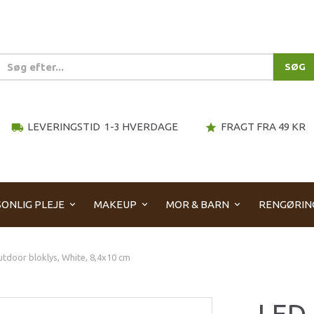
SØG
LEVERINGSTID 1-3 HVERDAGE
FRAGT FRA 49 KR
local_shipping
star
ONLIG PLEJE
MAKEUP
MOR & BARN
RENGØRIN
tdoor bloklys, White, 8,4x10 cm
LED 