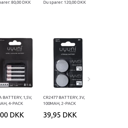
parer:
80,00 DKK
Du sparer:
120,00 DKK
Du sparer:
70,00
 BATTERY, 1,5V,
CR2477 BATTERY, 3V,
D BATTERY, 1,5V
AH, 4-PACK
100MAH, 2-PACK
MAH, 2-PACK
,00 DKK
39,95 DKK
50,00 DK