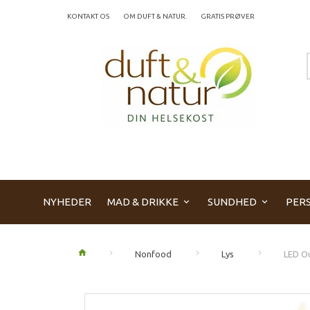
KONTAKT OS
OM DUFT & NATUR.
GRATIS PRØVER
NYHEDER
MAD & DRIKKE
SUNDHED
PERS
Nonfood
Lys
LED Ou