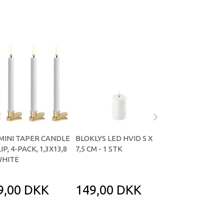
MINI TAPER CANDLE
BLOKLYS LED HVID 5 X
LED PILLAR ME
IP, 4-PACK, 1,3X13,8
7,5 CM - 1 STK
CANDLE, SMOOT
WHITE
CM NORDIC WHIT
STK
9,00 DKK
149,00 DKK
129,00 D