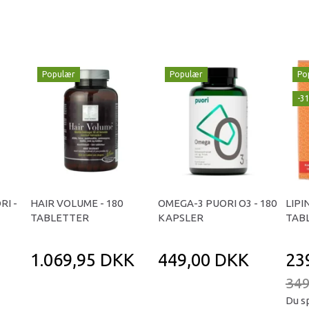
Populær
Populær
Po
-3
RI -
HAIR VOLUME - 180
OMEGA-3 PUORI O3 - 180
LIPI
TABLETTER
KAPSLER
TAB
1.069,95 DKK
449,00 DKK
23
349
Du s