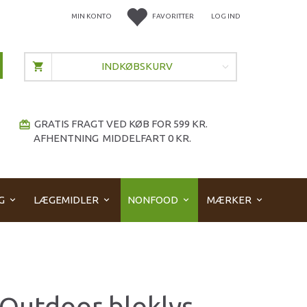
MIN KONTO
FAVORITTER
LOG IND
INDKØBSKURV
GRATIS FRAGT VED KØB FOR 599 KR.
redeem
AFHENTNING MIDDELFART 0 KR.
G
LÆGEMIDLER
NONFOOD
MÆRKER
Outdoor bloklys,