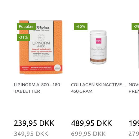
Populær
-30%
-2
-31%
LIPINORM A-800 - 180
COLLAGEN SKINACTIVE -
NOV
TABLETTER
450 GRAM
PREM
239,95 DKK
489,95 DKK
19
349,95 DKK
699,95 DKK
279