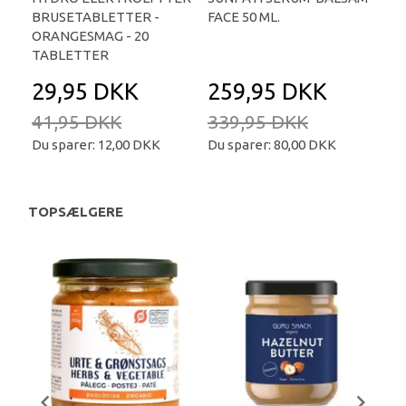
BRUSETABLETTER -
FACE 50 ML.
TA
ORANGESMAG - 20
TABLETTER
29,95 DKK
259,95 DKK
2
41,95 DKK
339,95 DKK
34
Du sparer:
12,00 DKK
Du sparer:
80,00 DKK
Du 
TOPSÆLGERE