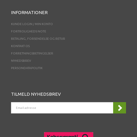
INFORMATIONER
KUNDE LOGIN / MIN KONTO
FORTROLIGHEDS NOTE
BETALING, FORSENDELSE OG RETUR
KONTAKT OS
FORRETNINGSBETINGELSER
NYHEDSBREV
PERSONDATAPOLITIK
TILMELD NYHEDSBREV
EMAIL-
ADRESSE