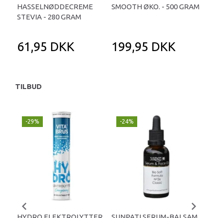
HASSELNØDDECREME
SMOOTH ØKO. - 500 GRAM
CRU
STEVIA - 280 GRAM
GR
61,95 DKK
199,95 DKK
1
TILBUD
-29%
-24%
P
-
HYDRO ELEKTROLYTTER
SUNPATI SERUM-BALSAM
LIP