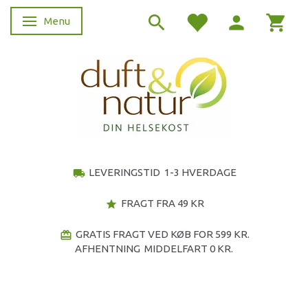
Menu
Skifte navigation
LEVERINGSTID 1-3 HVERDAGE
local_shipping
FRAGT FRA 49 KR
star
GRATIS FRAGT VED KØB FOR 599 KR.
redeem
AFHENTNING MIDDELFART 0 KR.