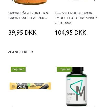
SMØREPÅLÆG URTER &
HAZSSELNØDDESMØR
AL
GRØNTSAGER Ø - 200 G.
SMOOTH Ø - GURU SNACK
SMO
250 GRAM
39,95 DKK
104,95 DKK
1
VI ANBEFALER
Populær
Populær
P