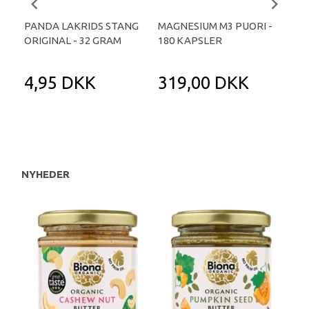
PANDA LAKRIDS STANG
MAGNESIUM M3 PUORI -
HAI
ORIGINAL - 32 GRAM
180 KAPSLER
TA
4,95 DKK
319,00 DKK
1
NYHEDER