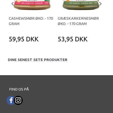
CASHEWSMØR ØKO. - 170
GRÆSKARKERNESMØR
SM
GRAM
ØKO. - 170 GRAM
STR
59,95 DKK
53,95 DKK
4
DINE SENEST SETE PRODUKTER
FIND OS PÅ