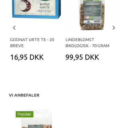
GODNAT URTE TE - 20
LINDEBLOMST
MA
BREVE
ØKOLOGISK - 70 GRAM
THE
16,95 DKK
99,95 DKK
3
VI ANBEFALER
Populær