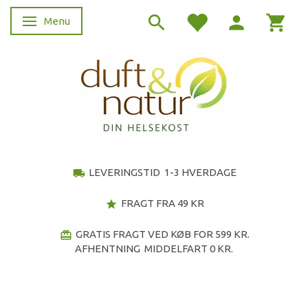
Menu
Skifte navigation
LEVERINGSTID 1-3 HVERDAGE
local_shipping
FRAGT FRA 49 KR
star
GRATIS FRAGT VED KØB FOR 599 KR.
redeem
AFHENTNING MIDDELFART 0 KR.