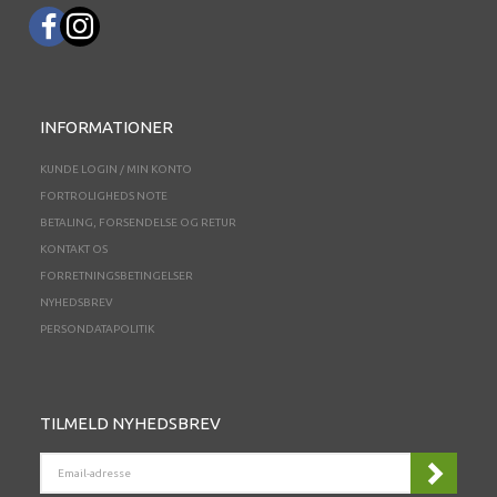
INFORMATIONER
KUNDE LOGIN / MIN KONTO
FORTROLIGHEDS NOTE
BETALING, FORSENDELSE OG RETUR
KONTAKT OS
FORRETNINGSBETINGELSER
NYHEDSBREV
PERSONDATAPOLITIK
TILMELD NYHEDSBREV
EMAIL-
ADRESSE