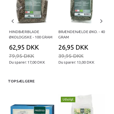
HINDBÆRBLADE
BRÆNDENÆLDE ØKO. - 40
HY
ØKOLOGISKE - 100 GRAM
GRAM
10
62,95 DKK
26,95 DKK
3
79,95 DKK
39,95 DKK
49
Du sparer:
17,00 DKK
Du sparer:
13,00 DKK
Du 
TOPSÆLGERE
Udsolgt