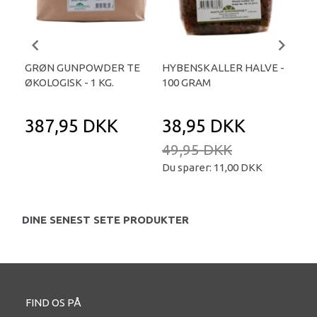
GRØN GUNPOWDER TE
HYBENSKALLER HALVE -
MA
ØKOLOGISK - 1 KG.
100 GRAM
URT
387,95 DKK
38,95 DKK
1
49,95 DKK
Du sparer:
11,00 DKK
DINE SENEST SETE PRODUKTER
FIND OS PÅ