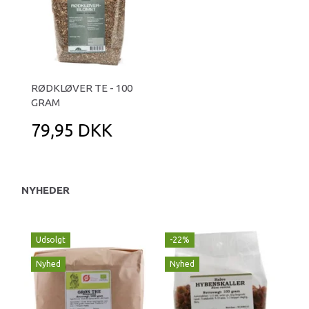
RØDKLØVER TE - 100
GRAM
79,95 DKK
NYHEDER
Udsolgt
-22%
N
Nyhed
Nyhed