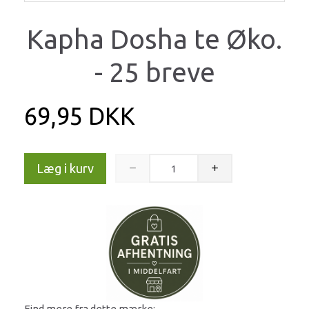
Kapha Dosha te Øko.
- 25 breve
69,95 DKK
Læg i kurv
Find mere fra dette mærke: