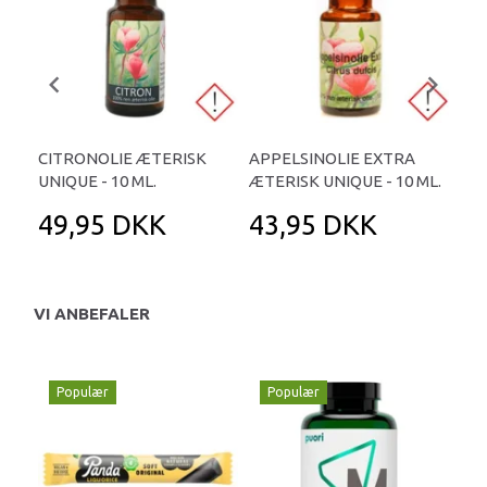
CITRONOLIE ÆTERISK
APPELSINOLIE EXTRA
BE
UNIQUE - 10 ML.
ÆTERISK UNIQUE - 10 ML.
UNI
49,95 DKK
43,95 DKK
5
VI ANBEFALER
Populær
Populær
P