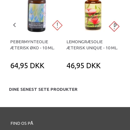
PEBERMYNTEOLIE
LEMONGRÆSOLIE
RE
ÆTERISK ØKO - 10 ML.
ÆTERISK UNIQUE - 10 ML.
ROS
10 
64,95 DKK
46,95 DKK
5
DINE SENEST SETE PRODUKTER
FIND OS PÅ