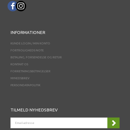
INFORMATIONER
KUNDE LOGIN / MIN KONTO
FORTROLIGHEDS NOTE
BETALING, FORSENDELSE OG RETUR
KONTAKT OS
FORRETNINGSBETINGELSER
NYHEDSBREV
PERSONDATAPOLITIK
TILMELD NYHEDSBREV
EMAIL-
ADRESSE