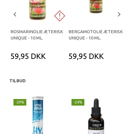
ROSMARINOLIE ÆTERISK
BERGAMOTOLIE ÆTERISK
LA
UNIQUE - 10 ML.
UNIQUE - 10 ML.
UNI
59,95 DKK
59,95 DKK
5
TILBUD
-29%
-24%
P
-