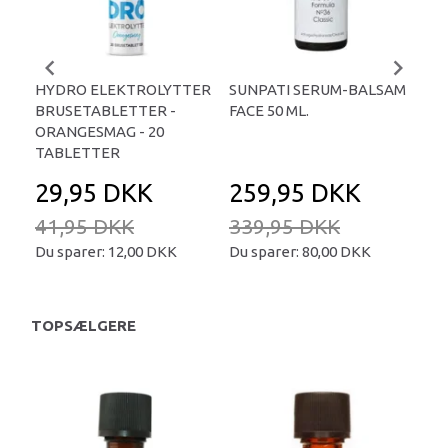
HYDRO ELEKTROLYTTER
SUNPATI SERUM-BALSAM
LIP
BRUSETABLETTER -
FACE 50 ML.
TA
ORANGESMAG - 20
TABLETTER
29,95 DKK
259,95 DKK
2
41,95 DKK
339,95 DKK
34
Du sparer:
12,00 DKK
Du sparer:
80,00 DKK
Du 
TOPSÆLGERE
U