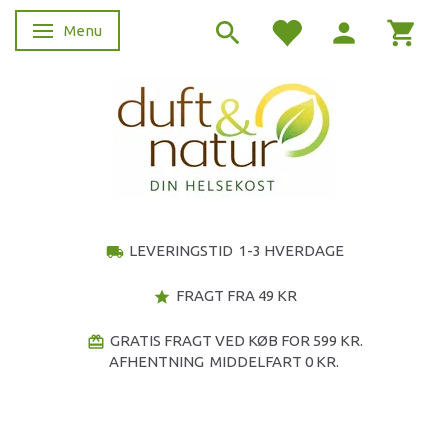
Menu
Skifte navigation
LEVERINGSTID 1-3 HVERDAGE
local_shipping
FRAGT FRA 49 KR
star
GRATIS FRAGT VED KØB FOR 599 KR.
redeem
AFHENTNING MIDDELFART 0 KR.