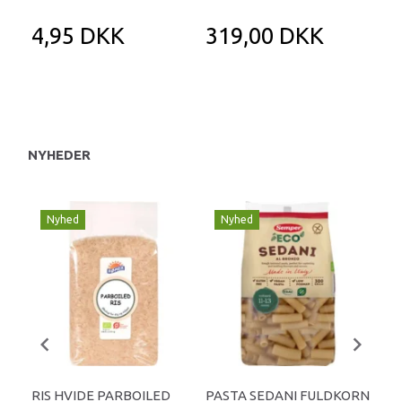
4,95 DKK
319,00 DKK
1
NYHEDER
Nyhed
Nyhed
RIS HVIDE PARBOILED
PASTA SEDANI FULDKORN
SP