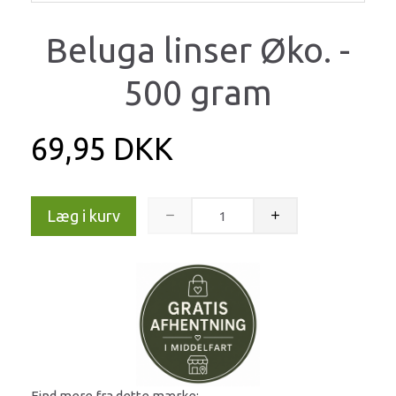
Beluga linser Øko. -
500 gram
69,95 DKK
Læg i kurv
Find mere fra dette mærke: