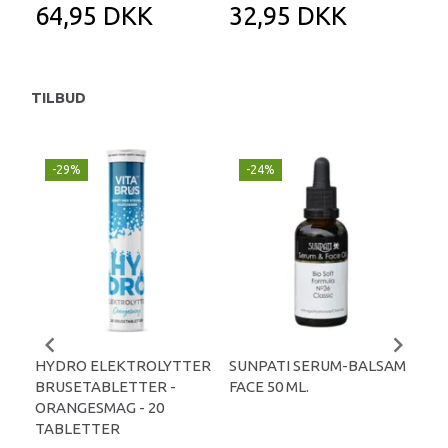
64,95 DKK
32,95 DKK
2
TILBUD
-29%
-24%
P
-
HYDRO ELEKTROLYTTER
SUNPATI SERUM-BALSAM
LIP
BRUSETABLETTER -
FACE 50 ML.
TA
ORANGESMAG - 20
TABLETTER