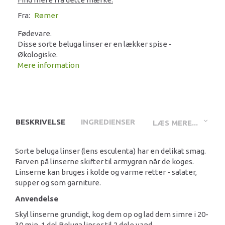
Fra:
Rømer
Fødevare.
Disse sorte beluga linser er en lækker spise -
Økologiske.
Mere information
BESKRIVELSE
INGREDIENSER
LÆS MERE...
Sorte beluga linser (lens esculenta) har en delikat smag.
Farven på linserne skifter til armygrøn når de koges.
Linserne kan bruges i kolde og varme retter - salater,
supper og som garniture.
Anvendelse
Skyl linserne grundigt, kog dem op og lad dem simre i 20-
30 min. 1 del Beluga linser til 2 dele vand.