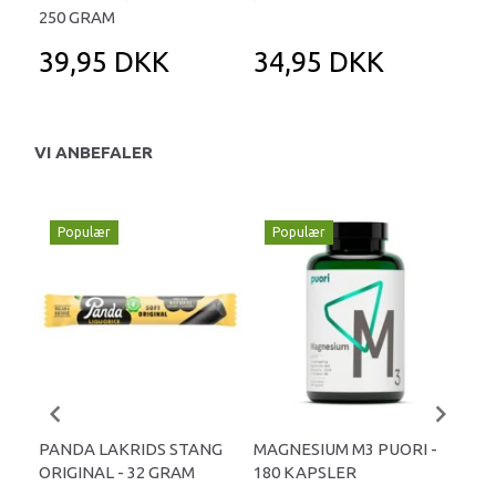
250 GRAM
39,95 DKK
34,95 DKK
2
VI ANBEFALER
Populær
Populær
P
PANDA LAKRIDS STANG
MAGNESIUM M3 PUORI -
HAI
ORIGINAL - 32 GRAM
180 KAPSLER
TA