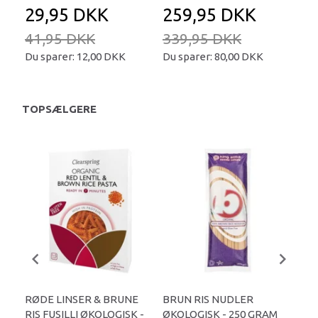
29,95 DKK
259,95 DKK
2
41,95 DKK
339,95 DKK
34
Du sparer:
12,00 DKK
Du sparer:
80,00 DKK
Du 
TOPSÆLGERE
RØDE LINSER & BRUNE
BRUN RIS NUDLER
FU
RIS FUSILLI ØKOLOGISK -
ØKOLOGISK - 250 GRAM
ØKO