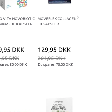
O VITA NOVOBIOTIC
MOVEFLEX COLLAGEN -
MULTI COLLAGE
IUM - 30 KAPSLER
30 KAPSLER
- 225 GRAM
9,95 DKK
129,95 DKK
279,95 D
,95 DKK
204,95 DKK
399,95 DKK
parer:
80,00 DKK
Du sparer:
75,00 DKK
Du sparer:
120,0