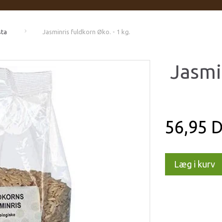
sta
Jasminris fuldkorn Øko. - 1 kg.
Jasmi
56,95 
Læg i kurv