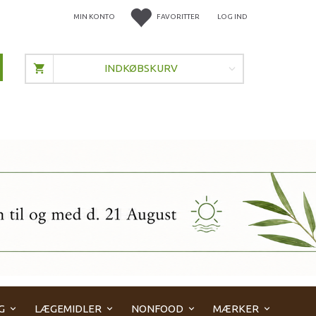
MIN KONTO
FAVORITTER
LOG IND
INDKØBSKURV
G
LÆGEMIDLER
NONFOOD
MÆRKER