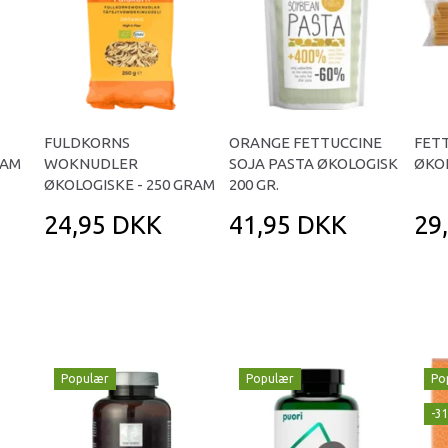
FULDKORNS
ORANGE FETTUCCINE
FET
RAM
WOKNUDLER
SOJA PASTA ØKOLOGISK
ØKOL
ØKOLOGISKE - 250 GRAM
200 GR.
24,95 DKK
41,95 DKK
29
Populær
Populær
Po
-3