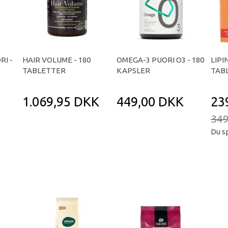
RI -
HAIR VOLUME - 180
OMEGA-3 PUORI O3 - 180
LIPI
TABLETTER
KAPSLER
TAB
1.069,95 DKK
449,00 DKK
23
349
Du s