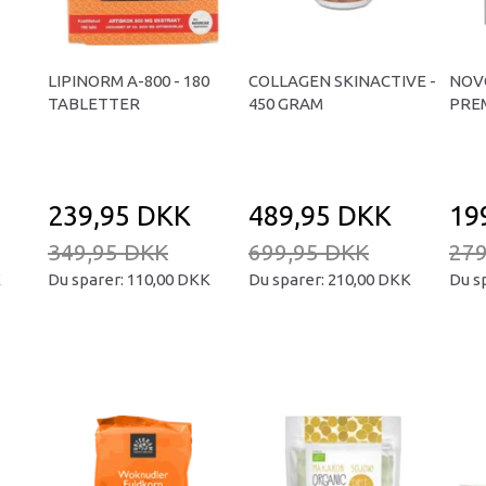
LIPINORM A-800 - 180
COLLAGEN SKINACTIVE -
NOV
TABLETTER
450 GRAM
PREM
239,95 DKK
489,95 DKK
19
349,95 DKK
699,95 DKK
279
K
Du sparer:
110,00 DKK
Du sparer:
210,00 DKK
Du s