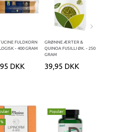
TUCINE FULDKORN
GRØNNE ÆRTER &
100% BRUN RIS
OGISK - 400 GRAM
QUINOA FUSILLI ØK. - 250
(WIDE) ØKOLOGI
GRAM
GRAM
,95 DKK
39,95 DKK
49,95 DK
pulær
Populær
Populær
1%
-29%