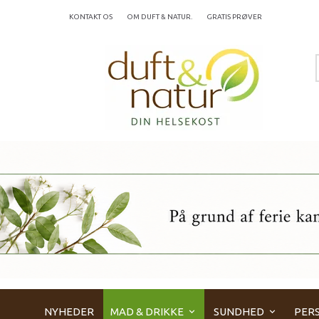
KONTAKT OS
OM DUFT & NATUR.
GRATIS PRØVER
NYHEDER
MAD & DRIKKE
SUNDHED
PERS