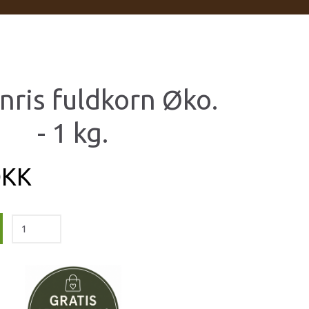
nris fuldkorn Øko.
- 1 kg.
DKK