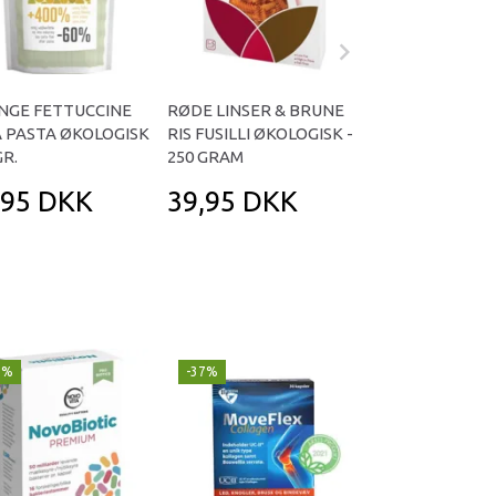
NGE FETTUCCINE
RØDE LINSER & BRUNE
100% BRUN RIS
 PASTA ØKOLOGISK
RIS FUSILLI ØKOLOGISK -
(WIDE) ØKOLOGI
GR.
250 GRAM
GRAM
,95 DKK
39,95 DKK
49,95 DK
9%
-37%
-30%