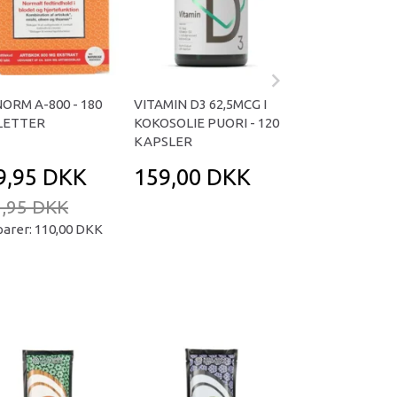
NORM A-800 - 180
VITAMIN D3 62,5MCG I
OMNIVITA B TOT
LETTER
KOKOSOLIE PUORI - 120
KAPSLER
KAPSLER
9,95 DKK
159,00 DKK
169,95 D
,95 DKK
239,95 DKK
parer:
110,00 DKK
Du sparer:
70,00