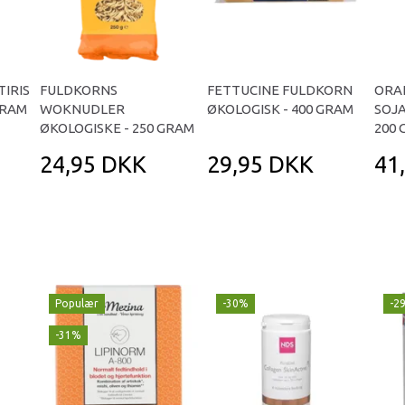
IRIS
FULDKORNS
FETTUCINE FULDKORN
ORA
GRAM
WOKNUDLER
ØKOLOGISK - 400 GRAM
SOJA
ØKOLOGISKE - 250 GRAM
200 
24,95 DKK
29,95 DKK
41
Populær
-30%
-2
-31%