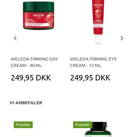
WELEDA FIRMING DAY
WELEDA FIRMING EYE
WE
CREAM - 40 ML.
CREAM - 12 ML.
SER
249,95 DKK
249,95 DKK
3
VI ANBEFALER
Populær
Populær
P