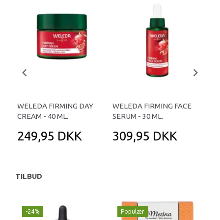
WELEDA FIRMING DAY
WELEDA FIRMING FACE
WE
CREAM - 40 ML.
SERUM - 30 ML.
CRE
249,95 DKK
309,95 DKK
2
TILBUD
-24%
Populær
-