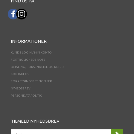
FIND OS PÅ
INFORMATIONER
KUNDE LOGIN / MIN KONTO
FORTROLIGHEDS NOTE
BETALING, FORSENDELSE OG RETUR
KONTAKT OS
FORRETNINGSBETINGELSER
NYHEDSBREV
PERSONDATAPOLITIK
TILMELD NYHEDSBREV
EMAIL-