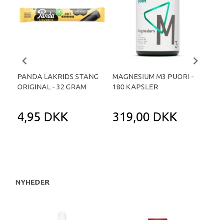
PANDA LAKRIDS STANG
MAGNESIUM M3 PUORI -
HAI
ORIGINAL - 32 GRAM
180 KAPSLER
TA
4,95 DKK
319,00 DKK
1
NYHEDER