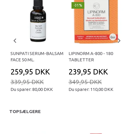
-31%
SUNPATI SERUM-BALSAM
LIPINORM A-800 - 180
COL
FACE 50 ML.
TABLETTER
45
259,95 DKK
239,95 DKK
4
339,95 DKK
349,95 DKK
69
Du sparer:
80,00 DKK
Du sparer:
110,00 DKK
Du 
TOPSÆLGERE