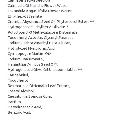
Cannabis Sativa Seed Oil*,
Calendula Officinalis Flower Water,
Lavandula Angustifolia Flower Water,
Ethylhexyl Stearate,
Crambe Abyssinica Seed Oil Phytosterol Esters***,
Hydrogenated Ethylhexyl Olivate**,
Polyglyceryl-3 Methylglucose Distearate,
Tocopheryl Acetate, Glyceryl Stearate,
Sodium Carboxymethyl Beta-Glucan,
Hydrolyzed Hyaluronic Acid,
Cymbopogon Martini Oil*,
Sodium Hyaluronate,
Helianthus Annuus Seed Oil*,
Hydrogenated Olive Oil Unsaponifiables***,
Cannabidiol,
Tocopherol,
Rosmarinus Officinalis Leaf Extract,
Stearyl Alcohol,
Caesalpinia Spinosa Gum,
Parfum,
Dehydroacetic Acid,
Benzoic Acid,