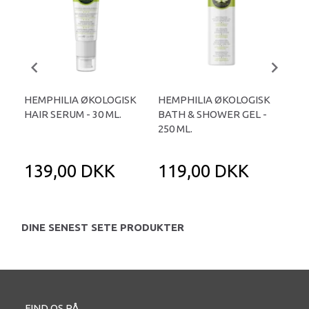
HEMPHILIA ØKOLOGISK
HEMPHILIA ØKOLOGISK
HE
HAIR SERUM - 30 ML.
BATH & SHOWER GEL -
SWI
250 ML.
139,00 DKK
119,00 DKK
2
DINE SENEST SETE PRODUKTER
FIND OS PÅ