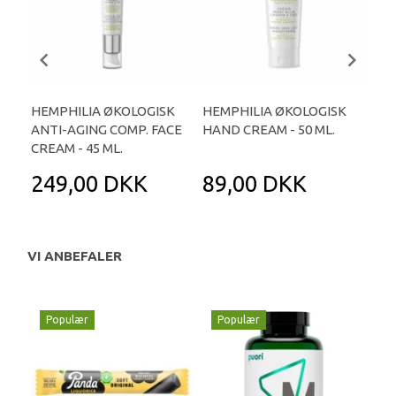
HEMPHILIA ØKOLOGISK
HEMPHILIA ØKOLOGISK
HE
ANTI-AGING COMP. FACE
HAND CREAM - 50 ML.
ANT
CREAM - 45 ML.
45 
249,00 DKK
89,00 DKK
2
VI ANBEFALER
Populær
Populær
P