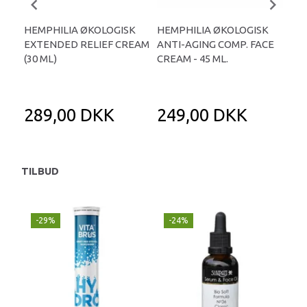
HEMPHILIA ØKOLOGISK
HEMPHILIA ØKOLOGISK
HE
EXTENDED RELIEF CREAM
ANTI-AGING COMP. FACE
HEM
(30 ML)
CREAM - 45 ML.
75 
289,00 DKK
249,00 DKK
1
TILBUD
-29%
-24%
P
-