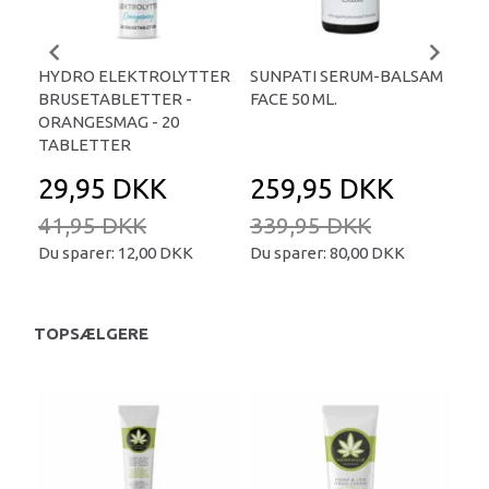
HYDRO ELEKTROLYTTER
SUNPATI SERUM-BALSAM
LIP
BRUSETABLETTER -
FACE 50 ML.
TA
ORANGESMAG - 20
TABLETTER
29,95 DKK
259,95 DKK
2
41,95 DKK
339,95 DKK
34
Du sparer:
12,00 DKK
Du sparer:
80,00 DKK
Du 
TOPSÆLGERE