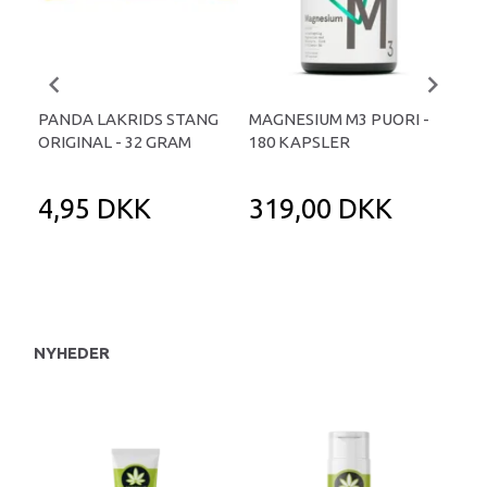
PANDA LAKRIDS STANG
MAGNESIUM M3 PUORI -
HAI
ORIGINAL - 32 GRAM
180 KAPSLER
TA
4,95 DKK
319,00 DKK
1
NYHEDER