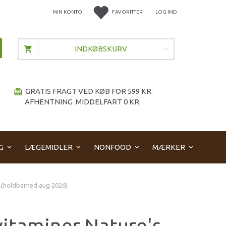
MIN KONTO
FAVORITTER
LOG IND
INDKØBSKURV
GRATIS FRAGT VED KØB FOR 599 KR.
redeem
AFHENTNING MIDDELFART 0 KR.
G
LÆGEMIDLER
NONFOOD
MÆRKER
 ,(holdbarhed aug 2026)
vitaminer Nature's