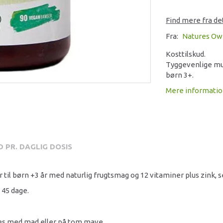
Find mere fra d
Fra:
Natures Ow
Kosttilskud.
Tyggevenlige mu
børn 3+.
Mere informati
 PR. DAGLIG DOSIS
l børn +3 år med naturlig frugtsmag og 12 vitaminer plus zink, se
 45 dage.
es med mad eller på tom mave.