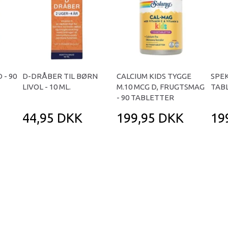
 - 90
D-DRÅBER TIL BØRN
CALCIUM KIDS TYGGE
SPEK
LIVOL - 10 ML.
M.10 MCG D, FRUGTSMAG
TAB
- 90 TABLETTER
44,95 DKK
199,95 DKK
19