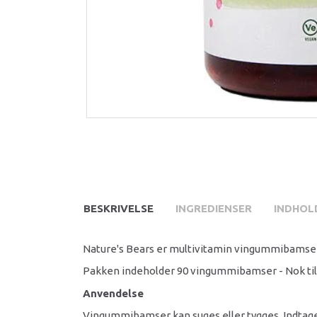
BESKRIVELSE
INGREDIENSER
INDHOLD
Nature's Bears er multivitamin vingummibamser ti
Pakken indeholder 90 vingummibamser - Nok til
Anvendelse
Vingummibamser kan suges eller tygges. Indtag