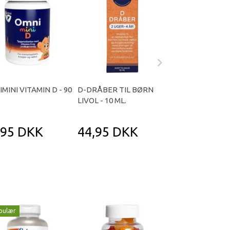
MINI VITAMIN D - 90
D-DRÅBER TIL BØRN
OMNIMINI MULTI
LIVOL - 10 ML.
TABLETTER
,95 DKK
44,95 DKK
295,95 D
pulær