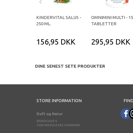
KINDERVITAL SALUS -
OMNIMINI MULTI - 1
250 ML.
TABLETTER
156,95 DKK
295,95 DKK
DINE SENEST SETE PRODUKTER
STORE INFORMATION
FIND
Duft og Natur
ØSTERGADE 6
5500 MIDDELFART, DANMARK