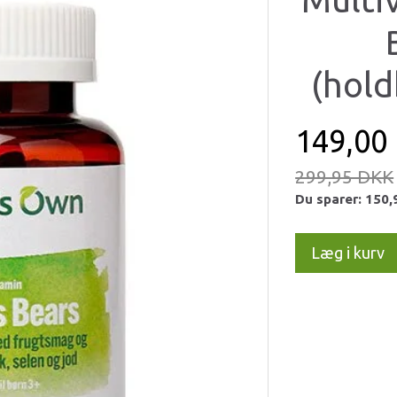
(hold
149,00
299,95 DKK
Du sparer:
150,
Læg i kurv