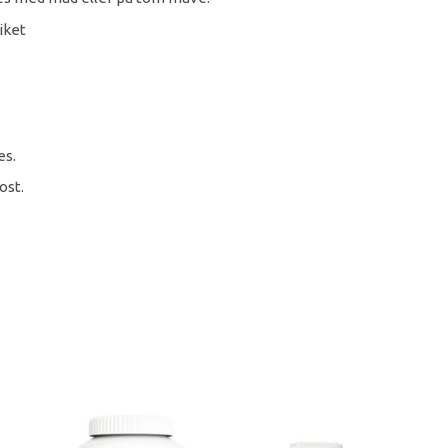
iket
es.
ost.