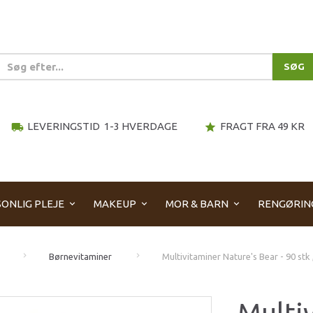
SØG
LEVERINGSTID 1-3 HVERDAGE
FRAGT FRA 49 KR
local_shipping
star
ONLIG PLEJE
MAKEUP
MOR & BARN
RENGØRIN
Børnevitaminer
Multivitaminer Nature's Bear - 90 stk
Multi