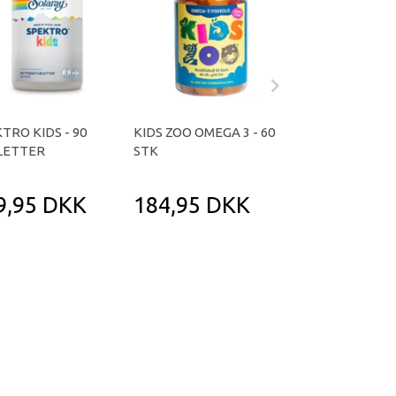
TRO KIDS - 90
KIDS ZOO OMEGA 3 - 60
NANI FOOD STA
LETTER
STK
MULTIVITAMIN 
- 90 STK.
9,95 DKK
184,95 DKK
398,95 D