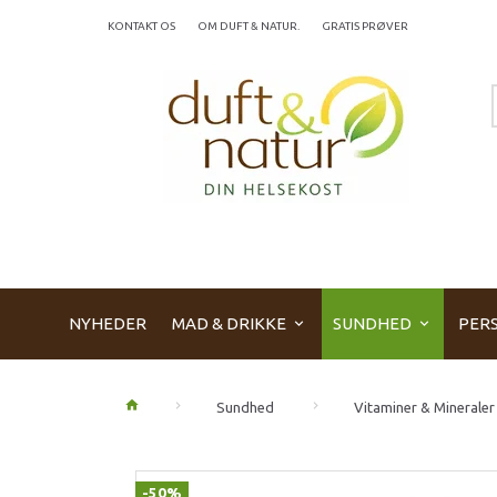
KONTAKT OS
OM DUFT & NATUR.
GRATIS PRØVER
NYHEDER
MAD & DRIKKE
SUNDHED
PERS
Sundhed
Vitaminer & Mineraler
-50%