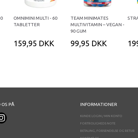
50
OMNIMINI MULTI - 60
TEAM MINIMATES
STRA
TABLETTER
MULTIVITAMIN – VEGAN -
90 GUM
159,95 DKK
99,95 DKK
19
 OS PÅ
INFORMATIONER
KUNDE LOGIN / MIN KONTO
FORTROLIGHEDS NOTE
BETALING, FORSENDELSE OG RETUR