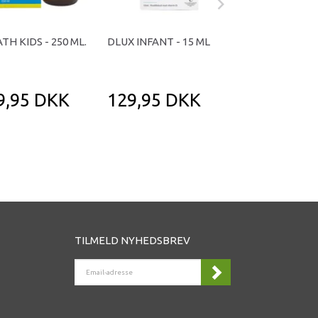
TH KIDS - 250 ML.
DLUX INFANT - 15 ML
OMNIMINI VITAM
TAB.
9,95 DKK
129,95 DKK
75,95 DK
TILMELD NYHEDSBREV
EMAIL-
ADRESSE