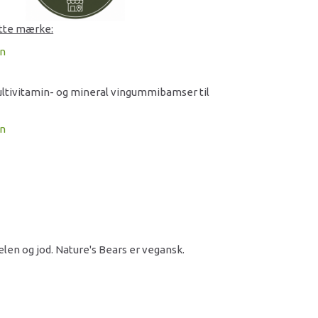
ette mærke:
n
ltivitamin- og mineral vingummibamser til
on
len og jod. Nature's Bears er vegansk.