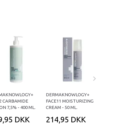
MAKNOWLOGY+
DERMAKNOWLOGY+
DERMAKNOWL
2 CARBAMIDE
FACE11 MOISTURIZING
FACE21 MOISTU
ON 7,5% - 400 ML.
CREAM - 50 ML.
GEL - 50 ML.
9,95 DKK
214,95 DKK
214,95 D