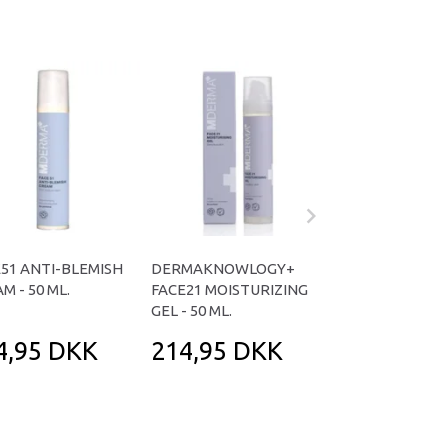
51 ANTI-BLEMISH
DERMAKNOWLOGY+
MDERMA FACE 
M - 50 ML.
FACE21 MOISTURIZING
CLEANSING FOAM
GEL - 50 ML.
ML.
4,95 DKK
214,95 DKK
169,95 D