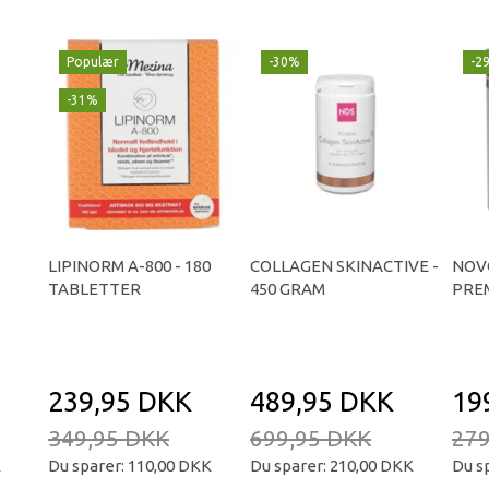
Populær
-30%
-2
-31%
LIPINORM A-800 - 180
COLLAGEN SKINACTIVE -
NOV
TABLETTER
450 GRAM
PREM
239,95 DKK
489,95 DKK
19
349,95 DKK
699,95 DKK
279
K
Du sparer:
110,00 DKK
Du sparer:
210,00 DKK
Du s