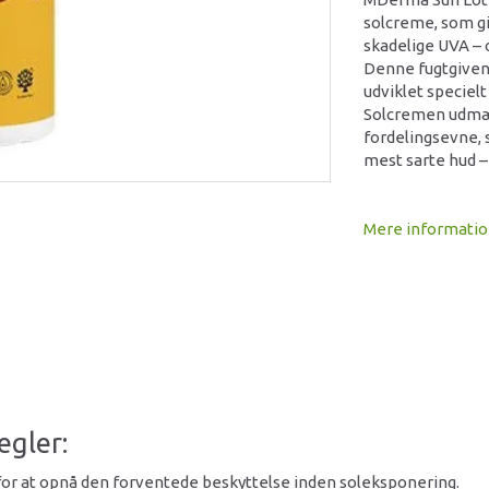
solcreme, som g
skadelige UVA – 
Denne fugtgiven
udviklet specielt
Solcremen udmærk
fordelingsevne, 
mest sarte hud –
Mere informati
egler:
) for at opnå den forventede beskyttelse inden soleksponering.