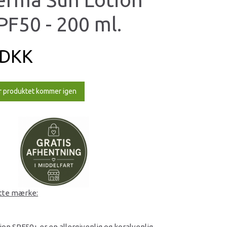
PF50 - 200 ml.
 DKK
r produktet kommer igen
ette mærke:
n SPF50+ er en allergivenlig og koralvenlig