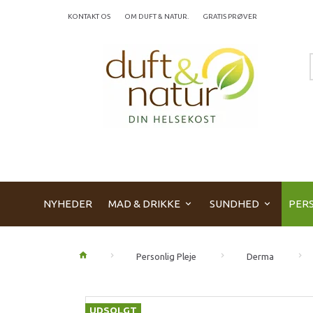
KONTAKT OS
OM DUFT & NATUR.
GRATIS PRØVER
NYHEDER
MAD & DRIKKE
SUNDHED
PERS
Personlig Pleje
Derma
UDSOLGT