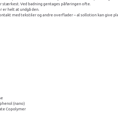
er stærkest. Ved badning gentages påføringen ofte.
 er helt at undgå den.
 kontakt med tekstiler og andre overflader – al sollotion kan give pl
ne
phenol (nano)
ate Copolymer