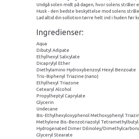
Undgå solen midt på dagen, hvor solens stråler 
Husk - den bedste beskyttelse mod solens stråler
Lad altid din sollotion tørre helt ind i huden før
Ingredienser:
Aqua
Dibutyl Adipate
Ethylhexyl Salicylate
Dicaprylyl Ether
Diethylamino Hydroxybenzoyl Hexyl Benzoate
Tris-Biphenyl Triazine (nano)
Ethylhexyl Triazone
Cetearyl Alcohol
Propylheptyl Caprylate
Glycerin
Undecane
Bis-Ethylhexyloxyphenol Methoxyphenyl Triazi
Methylene Bis-Benzotriazolyl Tetramethylbutyl
Hydrogenated Dimer Dilinoley/Dimethylcarbon
Glyceryl Stearate