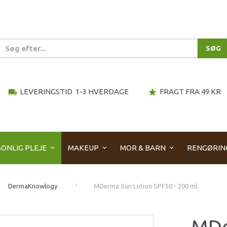
SØG
LEVERINGSTID 1-3 HVERDAGE
FRAGT FRA 49 KR
local_shipping
star
ONLIG PLEJE
MAKEUP
MOR & BARN
RENGØRIN
DermaKnowlogy
MDerma Sun Lotion SPF50 - 200 ml.
MDe