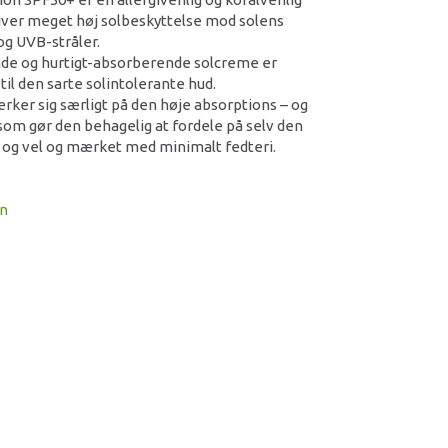
iver meget høj solbeskyttelse mod solens
og UVB-stråler.
de og hurtigt-absorberende solcreme er
 til den sarte solintolerante hud.
er sig særligt på den høje absorptions – og
som gør den behagelig at fordele på selv den
 og vel og mærket med minimalt fedteri.
on