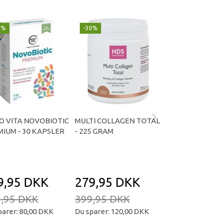
9%
-30%
Populær
-29%
O VITA NOVOBIOTIC
MULTI COLLAGEN TOTAL
OMNIVITA B TOT
IUM - 30 KAPSLER
- 225 GRAM
KAPSLER
9,95 DKK
279,95 DKK
169,95 D
,95 DKK
399,95 DKK
239,95 DKK
parer:
80,00 DKK
Du sparer:
120,00 DKK
Du sparer:
70,00