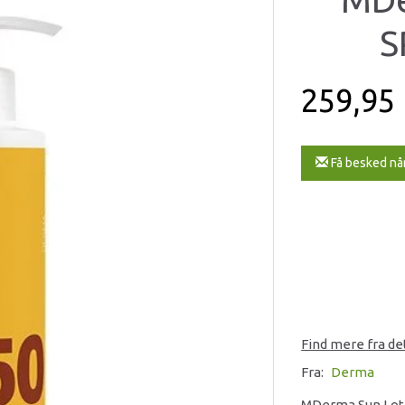
S
259,95
Få besked nå
Find mere fra d
Fra:
Derma
MDerma Sun Lotio