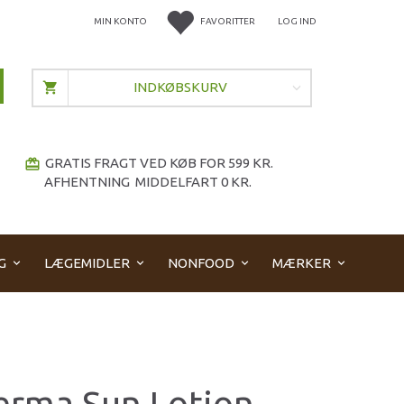
MIN KONTO
FAVORITTER
LOG IND
INDKØBSKURV
GRATIS FRAGT VED KØB FOR 599 KR.
redeem
AFHENTNING MIDDELFART 0 KR.
G
LÆGEMIDLER
NONFOOD
MÆRKER
rma Sun Lotion